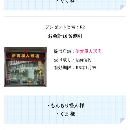
・
りく
様
プレゼント番号：R2
お会計10％割引
提供店舗：
伊賀屋人形店
受け取り：店頭割引
有効期限：R6年1月末
・もんもり怪人
様
・くま
様