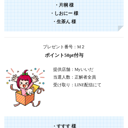
・
片桐
様
・
しおにー
様
・生茶ん 様
プレゼント番号：M２
ポイント50pt付与
提供店舗：Myいいだ
当選人数：正解者全員
受け取り：LINE配信にて
・
すすす
様