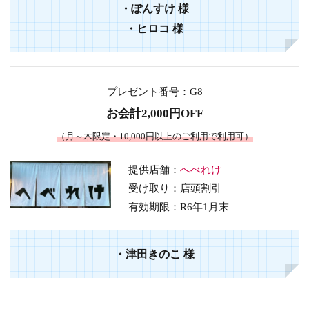
・
ぽんすけ
様
・
ヒロコ
様
プレゼント番号
：G8
お会計2,000円OFF
（月～木限定・10,000円以上のご利用で利用可）
提供店舗：
へべれけ
受け取り：店頭割引
有効期限：R6年1月末
・
津田きのこ
様