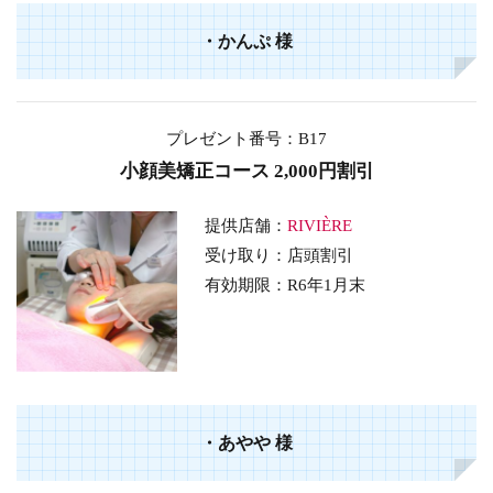
・
かんぷ
様
プレゼント番号：B17
小顔美矯正コース 2,000円割引
提供店舗：
RIVIÈRE
受け取り：店頭割引
有効期限：R6年1月末
・
あやや
様