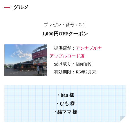
グルメ
プレゼント番号
：G１
1,000円OFFクーポン
提供店舗：
アンナプルナ
アップルロード店
受け取り：店頭割引
有効期限：
R6年2
月末
・
han
様
・
ひも
様
・
結ママ
様