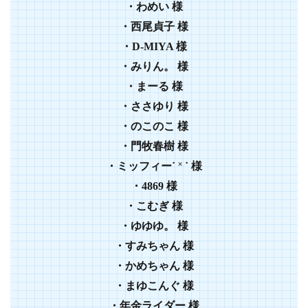
・わめい 様
・西尾貞子 様
・D-MIYA 様
・みりん。 様
・まーる 様
・ささゆり 様
・のこのこ 様
・門牧春樹 様
・ミッフィー˙ ˟ ˙ 様
・4869 様
・こむぎ 様
・ゆゆゆ。 様
・すみちゃん 様
・かめちゃん 様
・まゆこんぐ 様
・年金ライダー 様