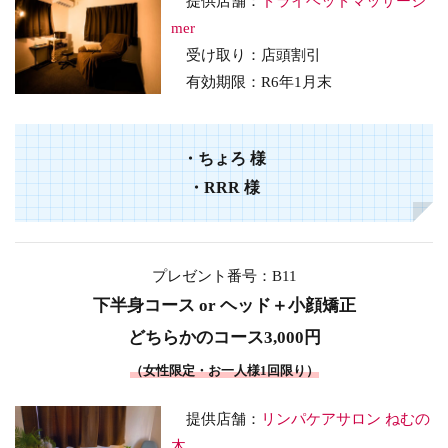
提供店舗：
ドライヘッドマッサージ
mer
受け取り：店頭割引
有効期限：R6年1月末
・
ちょろ
様
・
RRR
様
プレゼント番号：B11
下半身コース or ヘッド＋小顔矯正
どちらかのコース3,000円
（女性限定・お一人様1回限り）
提供店舗：
リンパケアサロン ねむの
木