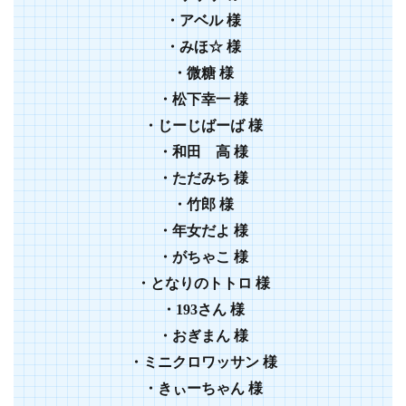
・
アベル
様
・
みほ☆
様
・
微糖
様
・
松下幸一
様
・
じーじばーば
様
・
和田 高
様
・
ただみち
様
・
竹郎
様
・年女だよ 様
・がちゃこ 様
・となりのトトロ 様
・193さん 様
・おぎまん 様
・ミニクロワッサン 様
・きぃーちゃん 様