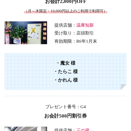
お会計2,000円OFF
（月～木限定・10,000円以上のご利用で利用可）
提供店舗：
温庫知新
受け取り：店頭割引
有効期限：
R6年1月末
・
魔女
様
・
たらこ
様
・
かれん
様
プレゼント番号
：G4
お会計500円割引券
提供店舗：
三の蔵