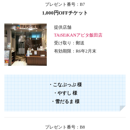
プレゼント番号：B7
1,000円OFFチケット
提供店舗
TAiSEiKANアピタ飯田店
受け取り：郵送
有効期限：
R6年2
月末
・
こなぷっぷ
様
・
やすし
様
・
雪だるま
様
プレゼント番号：B8