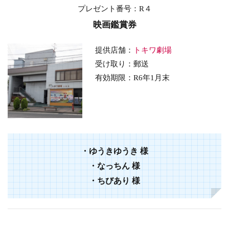
プレゼント番号
：R４
映画鑑賞券
提供店舗：
トキワ劇場
受け取り：郵送
有効期限：
R6年1月末
・
ゆうきゆうき
様
・
なっちん
様
・
ちびあり
様