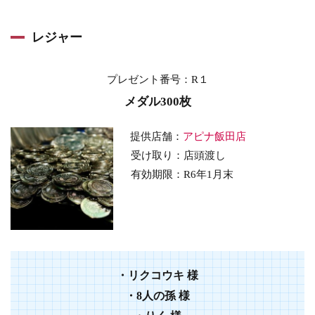
レジャー
プレゼント番号：R１
メダル300枚
提供店舗：
アピナ飯田店
受け取り：店頭渡し
有効期限：R6年1月末
・
リクコウキ
様
・
8人の孫
様