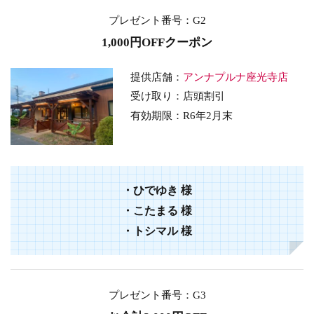
プレゼント番号
：G2
1,000円OFFクーポン
提供店舗：
アンナプルナ座光寺店
受け取り：店頭割引
有効期限：
R6年2
月末
・
ひでゆき
様
・
こたまる
様
・
トシマル
様
プレゼント番号
：G3