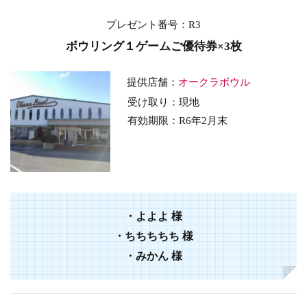
プレゼント番号：R3
ボウリング１ゲームご優待券×3枚
提供店舗：
オークラボウル
受け取り：現地
有効期限：R6年2
月末
・よよよ
様
・
ちちちちち
様
・
みかん
様