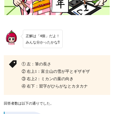
正解は「4個」だよ！
みんな分かったかな⁈
① 左：筆の長さ
② 右上1：富士山の雪が平とギザギザ
③ 右上2：ミカンの葉の向き
④ 右下：習字がひらがなとカタカナ
回答者数は以下の通りでした。