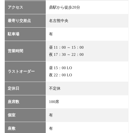
アクセス
鼎駅から徒歩20分
最寄り交差点
名古熊中央
駐車場
有
昼 11：00 ～ 15：00
営業時間
夜 17：30 ～ 22：00
昼 15：00 LO
ラストオーダー
夜 22：00 LO
定休日
不定休
座席数
100席
個室
有
座敷
有