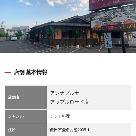
店舗 基本情報
アンナプルナ
店舗名
アップルロード店
ジャンル
アジア料理
住所
飯田市鼎名古熊2035-1