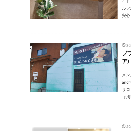
イト
ルフ
安心
2
プラ
ア)
メン
an
サロ
お肌
2