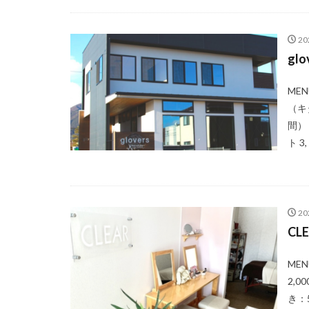
2
gl
ME
（キ
間） 
ト 3, 
2
CL
ME
2,0
き：5