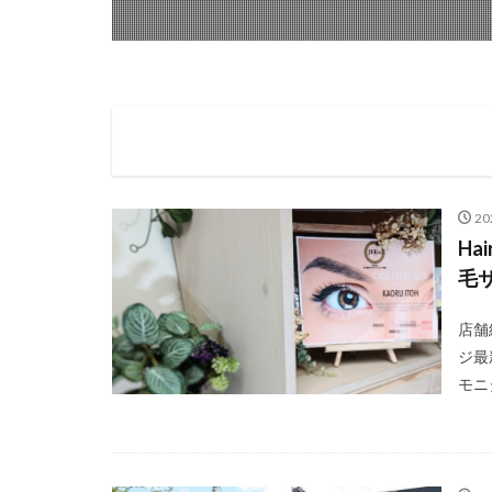
2
Ha
毛
店舗
ジ最
モニ