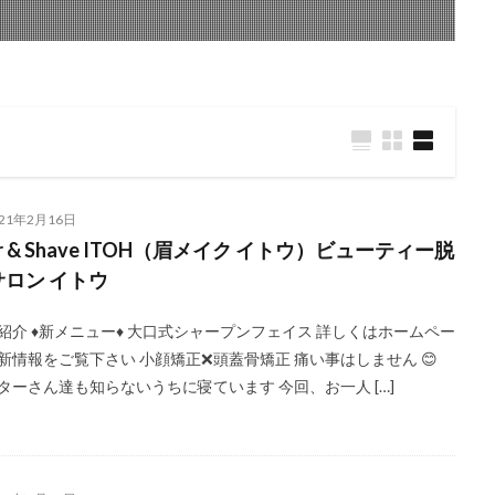
021年2月16日
ir & Shave ITOH（眉メイク イトウ）ビューティー脱
サロン イトウ
紹介 ♦新メニュー♦ 大口式シャープンフェイス 詳しくはホームペー
新情報をご覧下さい 小顔矯正❌頭蓋骨矯正 痛い事はしません 😊
ターさん達も知らないうちに寝ています 今回、お一人 […]