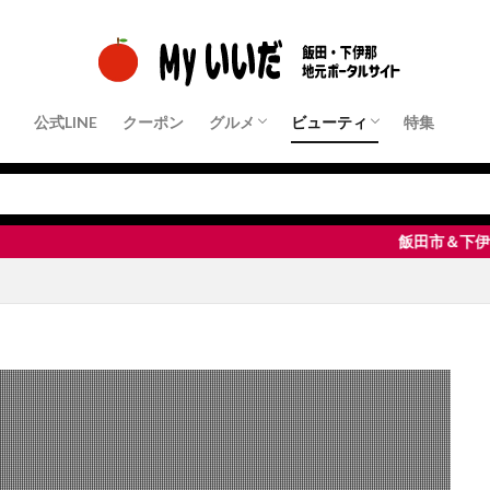
公式LINE
クーポン
グルメ
ビューティ
特集
クーポン店舗
パン・モーニング
ランチ
中華・ラーメン
和食・定食屋
洋食
フレンチ・イタリアンなど
居酒屋・Bar
すきやき・しゃぶしゃぶ・鉄板焼き
焼肉
ピザ・パスタ
カフェ・スイーツ
その他
クーポン店舗
ヘアサロン
ネイル・まつ毛サロン
エステサロン
脱毛サロン
整体・リラクゼーション
飯田市＆下伊那地域・地元密着