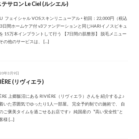
テサロン Le Ciel (ルシエル)
NU フェイシャル VOSスキンリニューアル ‣ 初回：22,000円（税込
※3日間ホームケア付 v3ファンデーションと同じHARIイノスピキュ
を 15万本インプラントして行う 【7日間の肌整形】 脱毛メニュー
その他のサービスは、 […]
020年3月9日
VIÈRE (リヴィエラ)
VIÈRE 上郷飯沼にある RIVIÈRE（リヴィエラ）さんを 紹介するよ♪
着いた雰囲気でゆったり1人一部屋。 完全予約制での施術で、 自
のご褒美タイムを過ごせるお店です♪ 純国産の〝高い安全性‘’と
様 […]