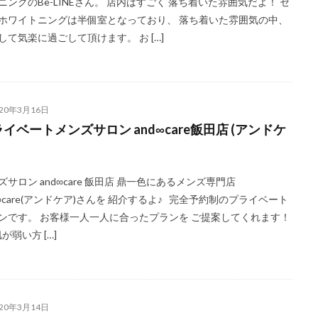
ニングのBe-LINEさん。 店内はすごく 落ち着いた雰囲気だよ！ セ
ホワイトニングは半個室となっており、 落ち着いた雰囲気の中、
して気楽に過ごして頂けます。 お […]
020年3月16日
イベートメンズサロン and∞care飯田店 (アンドケ
ズサロン and∞care 飯田店 鼎一色にあるメンズ専門店
d∞care(アンドケア)さんを 紹介するよ♪ 完全予約制のプライベート
ンです。 お客様一人一人に合ったプランを ご提案してくれます！
が弱い方 […]
020年3月14日