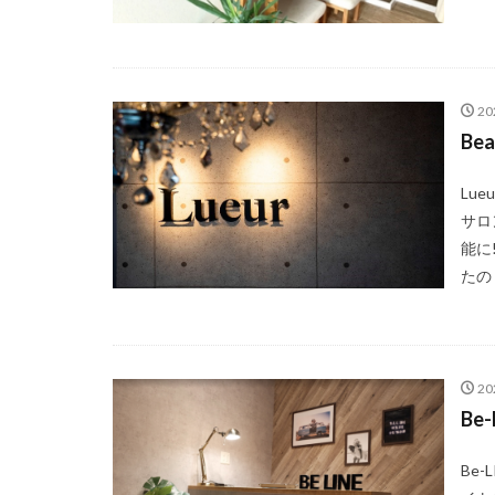
2
Be
Lu
サロ
能に
たの 
2
Be
Be