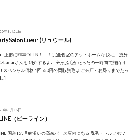
020年3月21日
autySalon Lueur (リュウール)
eur 上郷に昨年OPEN！！！ 完全個室のアットホームな 脱毛・痩身
ンLueurさんを 紹介するよ♪ 全身脱毛がたったの一時間で施術可
!! スペシャル価格 1回550円の両脇脱毛は ご来店～お帰りまでたっ
[…]
020年3月18日
-LINE（ビーライン）
-LINE 国道153号線沿いの高森パース店内にある 脱毛・セルフホワ