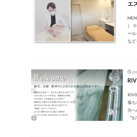
エス
ME
） 
ール
など
2
RI
RI
落ち
分へ
〝お客