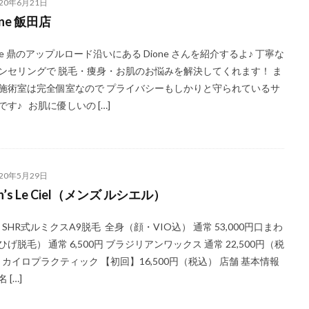
020年6月21日
one 飯田店
one 鼎のアップルロード沿いにある Dione さんを紹介するよ♪ 丁寧な
ンセリングで 脱毛・痩身・お肌のお悩みを解決してくれます！ ま
施術室は完全個室なので プライバシーもしかりと守られているサ
です♪ お肌に優しいの […]
020年5月29日
n’s Le Ciel（メンズ ルシエル）
 SHR式ルミクスA9脱毛 全身（顔・VIO込） 通常 53,000円口まわ
ひげ脱毛） 通常 6,500円 ブラジリアンワックス 通常 22,500円（税
 カイロプラクティック 【初回】16,500円（税込） 店舗 基本情報
 […]