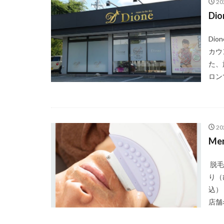
2
Di
Di
カウ
た、
ロン
2
Me
脱毛
り（
込）
店舗名