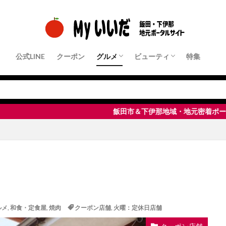
公式LINE
クーポン
グルメ
ビューティ
特集
クーポン店舗
パン・モーニング
ランチ
中華・ラーメン
和食・定食屋
洋食
フレンチ・イタリアンなど
居酒屋・Bar
すきやき・しゃぶしゃぶ・鉄板焼き
焼肉
ピザ・パスタ
カフェ・スイーツ
その他
クーポン店舗
ヘアサロン
ネイル・まつ毛サロン
エステサロン
脱毛サロン
整体・リラクゼーション
飯田市＆下伊那地域・地元密着ポータルサイト「 M
）
ルメ
,
和食・定食屋
,
焼肉
クーポン店舗
,
火曜：定休日店舗