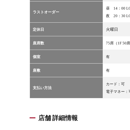
昼 14：00 L
ラストオーダー
夜 20：30 L
定休日
火曜日
座席数
75席（1F 50
個室
有
座敷
有
カード：可
支払い方法
電子マネー：
店舗 詳細情報