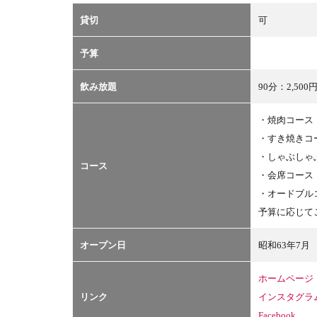
貸切
可
予算
飲み放題
90分：2,500
・焼肉コース
・すき焼きコ
・しゃぶしゃ
コース
・会席コース
・オードブル
予算に応じて
オープン日
昭和63年7月
ホームページ
リンク
インスタグラ
Facebook