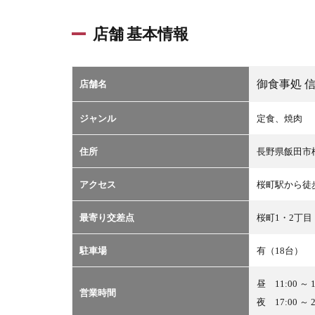
店舗 基本情報
御食事処 
店舗名
ジャンル
定食、焼肉
住所
長野県飯田市桜
アクセス
桜町駅から徒
最寄り交差点
桜町1・2丁目
駐車場
有（18台）
昼 11:00 ～ 1
営業時間
夜 17:00 ～ 2