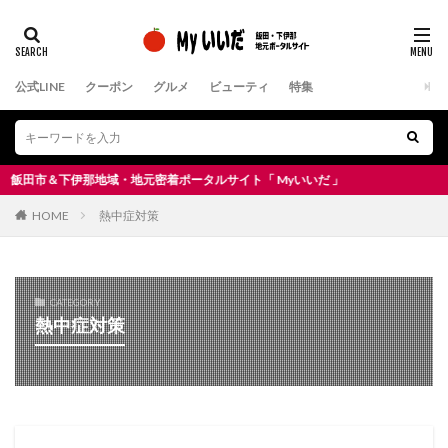
公式LINE
クーポン
グルメ
ビューティ
特集
田市＆下伊那地域・地元密着ポータルサイト「 Myいいだ 」
HOME
熱中症対策
CATEGORY
熱中症対策