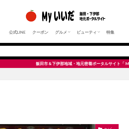
公式LINE
クーポン
グルメ
ビューティ
特集
クーポン店舗
パン・モーニング
ランチ
中華・ラーメン
和食・定食屋
洋食
フレンチ・イタリアンなど
居酒屋・Bar
すきやき・しゃぶしゃぶ・鉄板焼き
焼肉
ピザ・パスタ
カフェ・スイーツ
その他
クーポン店舗
ヘアサロン
ネイル・まつ毛サロン
エステサロン
脱毛サロン
整体・リラクゼーション
那地域・地元密着ポータルサイト「 Myいいだ 」