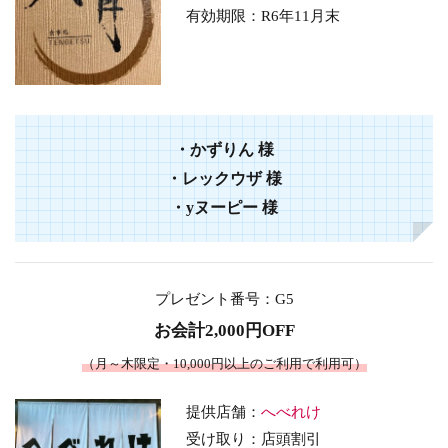
有効期限：R6年11月末
・
かずりん
様
・
レックウザ
様
・
yヌーピー
様
プレゼント番号
：G5
お会計2,000円OFF
（月～木限定・10,000円以上のご利用で利用可）
提供店舗：
へべれけ
受け取り：店頭割引