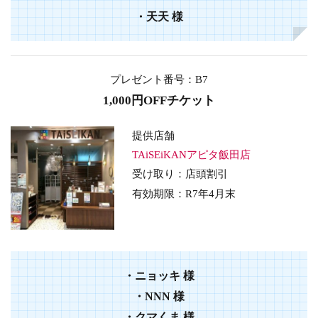
・
天天
様
プレゼント番号：B7
1,000円OFFチケット
提供店舗
TAiSEiKANアピタ飯田店
受け取り：店頭割引
有効期限：
R7年4
月末
・
ニョッキ
様
・
NNN
様
・
クマくま
様