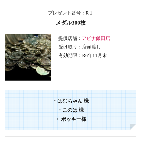
プレゼント番号：R１
メダル300枚
提供店舗：
アピナ飯田店
受け取り：店頭渡し
有効期限：R6年11月末
・
はむちゃん
様
・
このは
様
・ ポッキー様