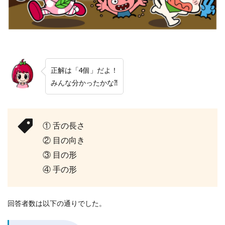
正解は「4個」だよ！
みんな分かったかな⁈
① 舌の長さ
② 目の向き
③ 目の形
④ 手の形
回答者数は以下の通りでした。