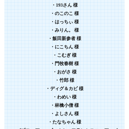
・193さん 様
・のこのこ 様
・はっちぃ 様
・みりん。 様
・飯田新参者 様
・にこちん 様
・こむぎ 様
・門牧春樹 様
・おがさ 様
・竹郎 様
・ディグ＆カビ 様
・わめい 様
・林檎小僧 様
・よしさん 様
・たなちゃん 様