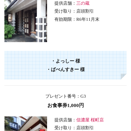
提供店舗：
三の蔵
受け取り：店頭割引
有効期限：
R6年11月末
・
よっしー
様
・
ばべんすきー
様
プレゼント番号
：G3
お食事券1,000円
提供店舗：
信濃屋 桜町店
受け取り：店頭割引