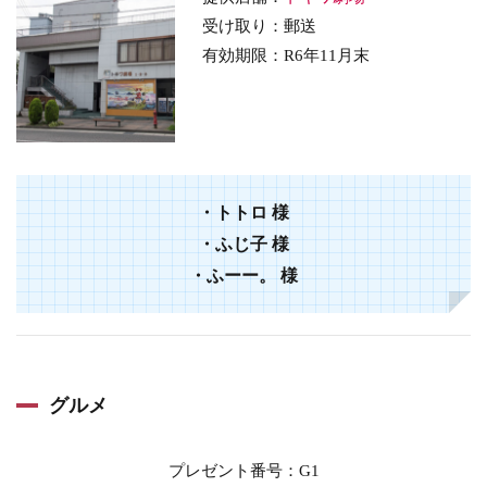
受け取り：郵送
有効期限：
R6年11月末
・
トトロ
様
・
ふじ子
様
・
ふーー。
様
グルメ
プレゼント番号
：G1