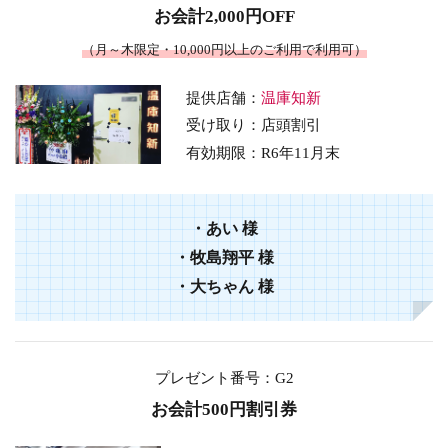
お会計2,000円OFF
（月～木限定・10,000円以上のご利用で利用可）
提供店舗：
温庫知新
受け取り：店頭割引
有効期限：
R6年11月末
・
あい
様
・
牧島翔平
様
・
大ちゃん
様
プレゼント番号
：G2
お会計500円割引券