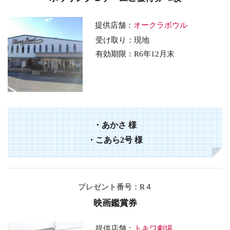
提供店舗：
オークラボウル
受け取り：現地
有効期限：R6年12
月末
・あかさ
様
・
こあら2号
様
プレゼント番号
：R４
映画鑑賞券
提供店舗：
トキワ劇場