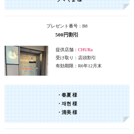
プレゼント番号：B8
500円割引
提供店舗：
CHURa
受け取り：店頭割引
有効期限：
R6年12月末
・
春夏
様
・
재현
様
・
清美
様