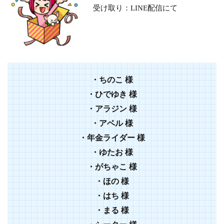
受け取り：LINE配信にて
・
ちのこ
様
・
ひでゆき
様
・
アラジン
様
・
アベル
様
・
年金ライダー
様
・
ゆたお
様
・
がちゃこ
様
・
ほの
様
・はち 様
・まる 様