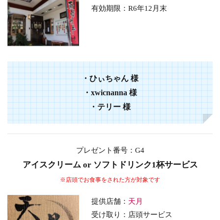
有効期限：
R6年12
月末
・
ひぃちゃん
様
・
xwicnanna
様
・
テリー
様
プレゼント番号：G4
アイスクリーム or ソフトドリンク1杯サービス
※店頭でお食事をされた方が対象です
提供店舗：
天月
受け取り：店頭サービス