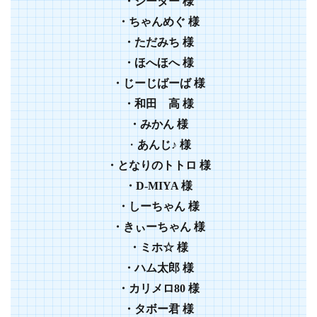
・シーター 様
・ちゃんめぐ 様
・ただみち 様
・ほへほへ 様
・じーじばーば 様
・和田 高 様
・みかん 様
・
あんじ♪
様
・となりのトトロ 様
・D-MIYA 様
・しーちゃん 様
・きぃーちゃん 様
・ミホ☆ 様
・ハム太郎 様
・カリメロ80 様
・タボー君 様