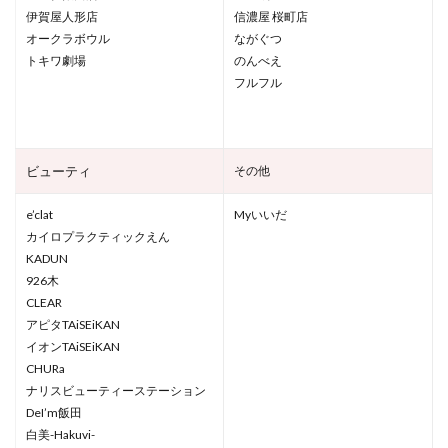
伊賀屋人形店
信濃屋 桜町店
オークラボウル
ながぐつ
トキワ劇場
のんべえ
フルフル
ビューティ
その他
e’clat
Myいいだ
カイロプラクティックえん
KADUN
926木
CLEAR
アピタTAiSEiKAN
イオンTAiSEiKAN
CHURa
ナリスビューティーステーション
DeI’m飯田
白美-Hakuvi-