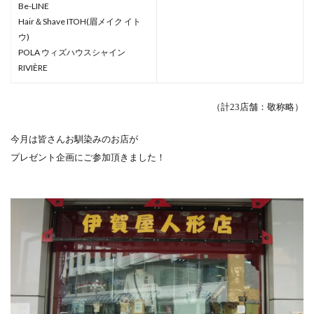
Be-LINE
Hair＆Shave ITOH(眉メイク イト
ウ)
POLA ウィズハウスシャイン
RIVIÈRE
（計23店舗：敬称略）
今月は皆さんお馴染みのお店が
プレゼント企画にご参加頂きました！