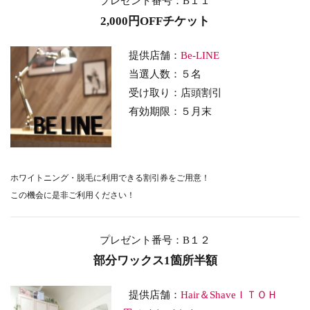
プレゼント番号：B１１
2,000円OFFチケット
提供店舗：
Be-LINE
当選人数：５名
受け取り
：店頭割引
有効期限：５
月末
ホワイトニング・脱毛に利用できる
割引券をご用意！
この機会に是非ご利用ください！
プレゼント番号：B１２
部分ワックス1箇所半額
提供店舗：
Hair＆ShaveＩＴＯＨ