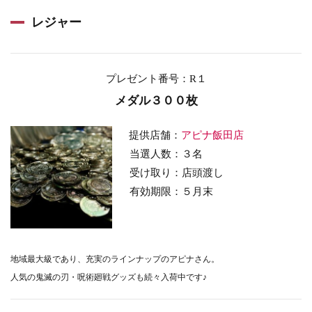
レジャー
プレゼント番号：R１
メダル３００枚
提供店舗：
アピナ飯田店
当選人数：３名
受け取り：店頭渡し
有効期限：５
月末
地域最大級であり、
充実のラインナップのアピナさん。
人気の鬼滅の刃・呪術廻戦グッズも続々入荷中です♪