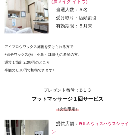
(眉メイク イトウ)
当選人数：５名
受け取り
：店頭割引
有効期限：５
月末
アイブロウワックス施術を受けられる方で
+部分ワックス(額・小鼻・口周り)ご希望の方、
通常１箇所 2,200円のところ
半額の1,100円で施術できます♪
プレゼント番号：B１３
フットマッサージ１回サービス
（女性限定）
提供店舗：
POLA ウィズハウスシャイ
ン