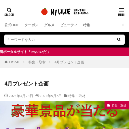
公式LINE
クーポン
グルメ
ビューティ
特集
yいいだ 」
HOME
特集・取材
4月プレゼント企画
4月プレゼント企画
2021年4月23日
2021年5月6日
特集・取材
特集・取材