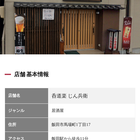
店舗 基本情報
店舗名
呑道楽 じん兵衛
ジャンル
居酒屋
住所
飯田市馬場町1丁目17
アクセス
飯田駅から徒歩11分