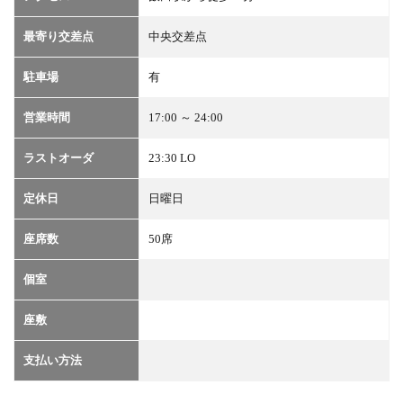
最寄り交差点
中央交差点
駐車場
有
営業時間
17:00 ～ 24:00
ラストオーダ
23:30 LO
定休日
日曜日
座席数
50席
個室
座敷
支払い方法