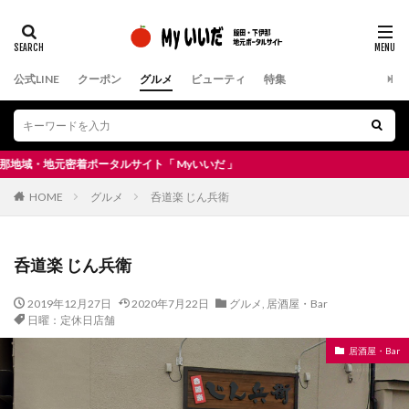
公式LINE
クーポン
グルメ
ビューティ
特集
地元密着ポータルサイト「 Myいいだ 」
HOME
グルメ
呑道楽 じん兵衛
呑道楽 じん兵衛
2019年12月27日
2020年7月22日
グルメ
,
居酒屋・Bar
日曜：定休日店舗
居酒屋・Bar