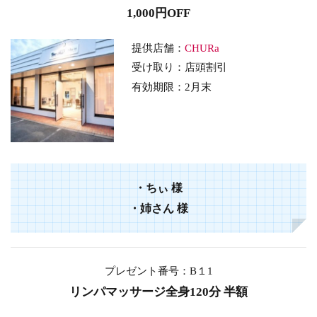
1,000円OFF
提供店舗：
CHURa
受け取り：店頭割引
有効期限：2月末
・ちぃ 様
・姉さん 様
プレゼント番号：B１1
リンパマッサージ全身120分 半額