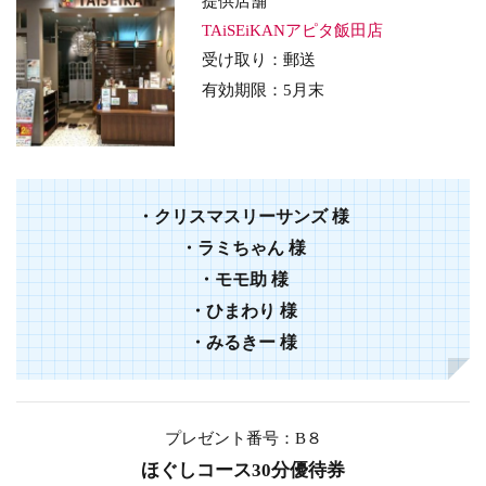
提供店舗
TAiSEiKANアピタ飯田店
受け取り：郵送
有効期限：5月末
・クリスマスリーサンズ 様
・ラミちゃん 様
・モモ助 様
・ひまわり 様
・みるきー 様
プレゼント番号：B８
ほぐしコース30分優待券