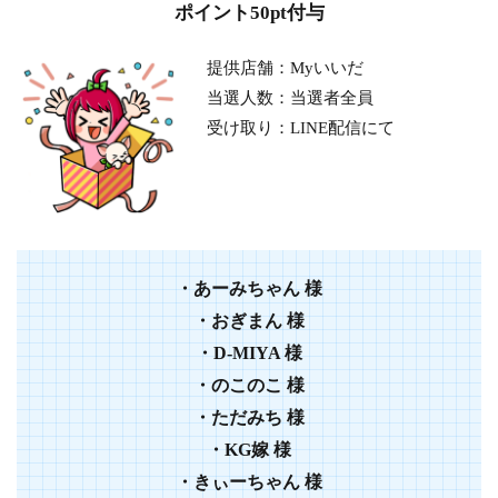
ポイント50pt付与
提供店舗：Myいいだ
当選人数：当選者全員
受け取り：LINE配信にて
・あーみちゃん 様
・おぎまん 様
・D-MIYA 様
・のこのこ 様
・ただみち 様
・KG嫁
様
・きぃーちゃん 様