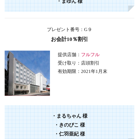
・まゆん 様
プレゼント番号
：G９
お会計10％割引
提供店舗：
フルフル
受け取り：店頭割引
有効期限：2021年1月末
・まるちゃん 様
・きのぴこ 様
・仁羽亜紀 様