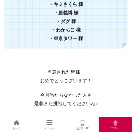
・キミさくら 様
・原義博 様
・ダグ 様
・わかちこ 様
・東京タワー
様
当選された皆様、
おめでとうございます！
今月当たらなかった人も
是非また挑戦してくださいね♪
ホーム
メニュー
公式LINE
TOPへ