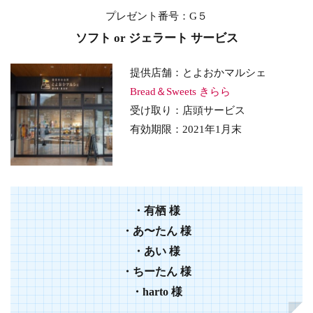
プレゼント番号
：G５
ソフト or ジェラート サービス
提供店舗：とよおかマルシェ
Bread＆Sweets きらら
受け取り：店頭サービス
有効期限：2021年1月末
・有栖 様
・あ〜たん 様
・あい 様
・ちーたん 様
・harto 様