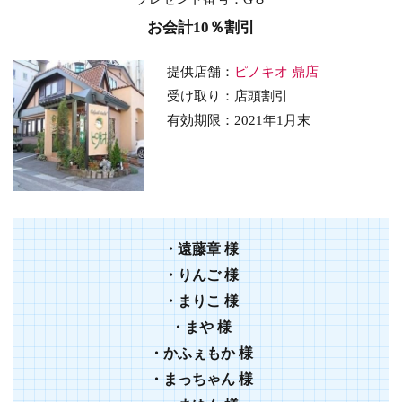
お会計10％割引
提供店舗：
ピノキオ 鼎店
受け取り：店頭割引
有効期限：2021年1月末
・遠藤章 様
・りんご 様
・まりこ 様
・まや 様
・かふぇもか 様
・まっちゃん 様