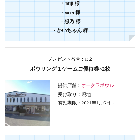
・miji 様
・sara 様
・想乃 様
・かいちゃん 様
プレゼント番号：R２
ボウリング１ゲームご優待券×2枚
提供店舗：
オークラボウル
受け取り：現地
有効期限：2021年1月6日～