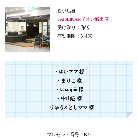
提供店舗
TAiSEiKANイオン飯田店
受け取り：郵送
有効期限：5月末
・ゆいママ 様
・まりこ 様
・taaaajiiii 様
・中山忍 様
・りゅう&としママ 様
プレゼント番号：B９