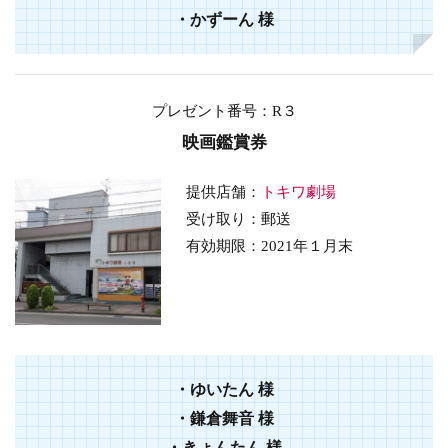
・かずーん 様
プレゼント番号
：R３
映画鑑賞券
提供店舗：
トキワ劇場
受け取り：郵送
有効期限：2021年１月末
・ゆいたん 様
・鎌倉舞音 様
・きょんたん 様