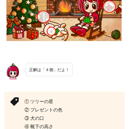
正解は「４個」だよ！
① ツリーの星
② プレゼントの色
③ 犬の口
④ 靴下の高さ