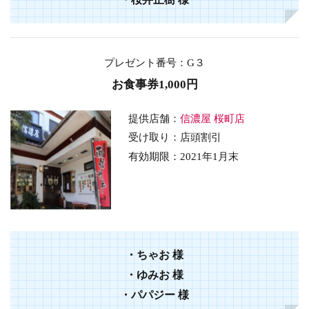
プレゼント番号
：G３
お食事券1,000円
提供店舗：
信濃屋 桜町店
受け取り：店頭割引
有効期限：2021年1月末
・ちゃお 様
・ゆみお 様
・パパジー 様