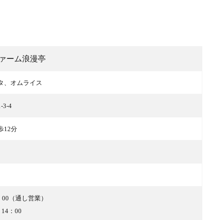
ァーム浪漫亭
タ、オムライス
3-4
12分
22：00（通し営業）
 14：00