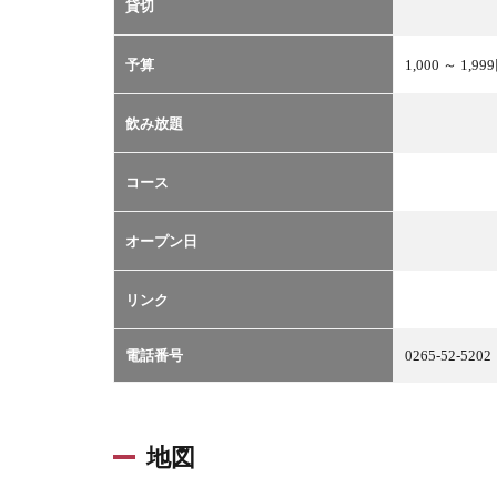
貸切
予算
1,0
00 ～ 1,
99
飲み放題
コース
オープン日
リンク
電話番号
0265-52-5202
地図