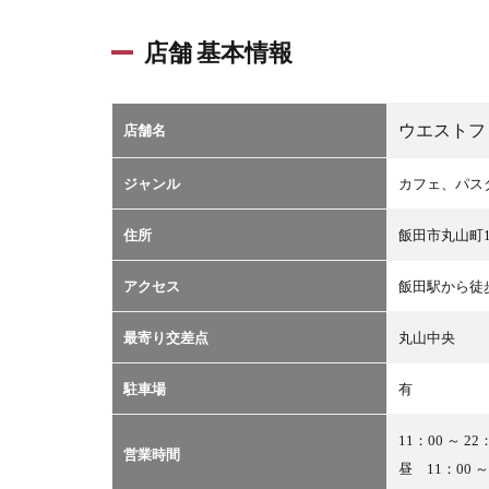
店舗 基本情報
ウエストフ
店舗名
ジャンル
カフェ、パス
住所
飯田市丸山町1-
アクセス
飯田駅から徒歩
最寄り交差点
丸山中央
駐車場
有
11：00 ～ 
営業時間
昼 11：00 ～