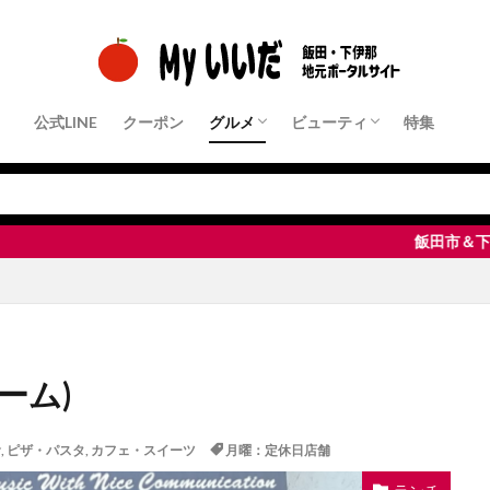
公式LINE
クーポン
グルメ
ビューティ
特集
クーポン店舗
パン・モーニング
ランチ
中華・ラーメン
和食・定食屋
洋食
フレンチ・イタリアンなど
居酒屋・Bar
すきやき・しゃぶしゃぶ・鉄板焼き
焼肉
ピザ・パスタ
カフェ・スイーツ
その他
クーポン店舗
ヘアサロン
ネイル・まつ毛サロン
エステサロン
脱毛サロン
整体・リラクゼーション
飯田市＆下伊那地域・地元
ァーム)
食
,
ピザ・パスタ
,
カフェ・スイーツ
月曜：定休日店舗