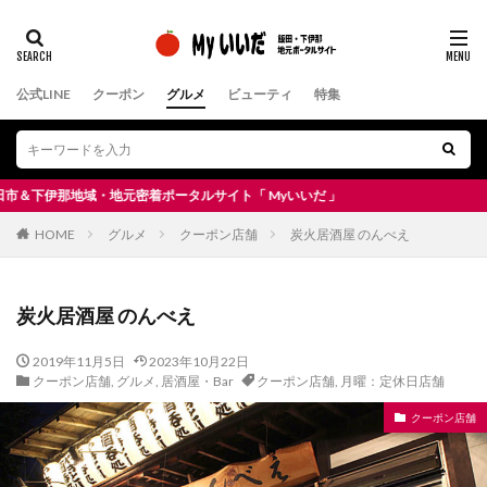
公式LINE
クーポン
グルメ
ビューティ
特集
那地域・地元密着ポータルサイト「 Myいいだ 」
HOME
グルメ
クーポン店舗
炭火居酒屋 のんべえ
炭火居酒屋 のんべえ
2019年11月5日
2023年10月22日
クーポン店舗
,
グルメ
,
居酒屋・Bar
クーポン店舗
,
月曜：定休日店舗
クーポン店舗