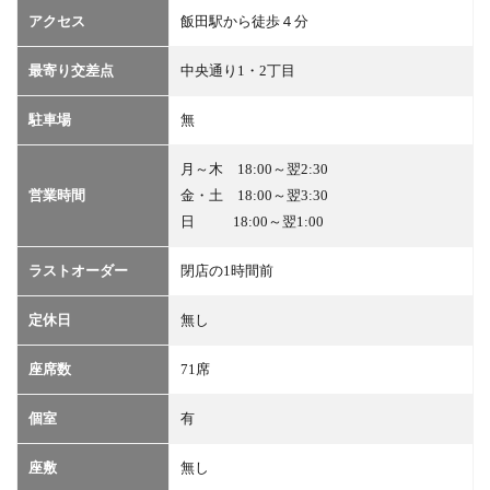
アクセス
飯田駅から徒歩４分
最寄り交差点
中央通り1・2丁目
駐車場
無
月～木 18:00～翌2:30
営業時間
金・土 18:00～翌3:30
日 18:00～翌1:00
ラストオーダー
閉店の1時間前
定休日
無し
座席数
71席
個室
有
座敷
無し