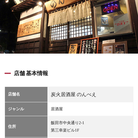
店舗 基本情報
店舗名
炭火居酒屋 のんべえ
ジャンル
居酒屋
飯田市中央通り2-1
住所
第三幸楽ビル1F