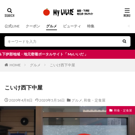
公式LINE
クーポン
グルメ
ビューティ
特集
域・地元密着ポータルサイト「 Myいいだ 」
HOME
グルメ
こいけ西下中屋
こいけ西下中屋
2020年4月8日
2020年5月16日
グルメ
,
和食・定食屋
和食・定食屋