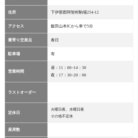
地図
4
住所
下伊那郡阿智村駒場254-12
予
約・
アクセス
飯田山本ICから車で5分
問い
合わ
せ
最寄り交差点
春日
5
駐車場
有
クー
ポン
昼：11：00~14：30
営業時間
夜：17：30~20：00
ラストオーダー
火曜日夜、水曜日夜
定休日
その他不定休
座席数