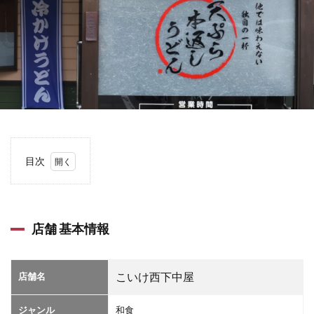
目次
1
店舗
基本
情報
店舗 基本情報
2
店舗
詳細
店舗名
こいけ西下中屋
情報
3
ジャンル
和食