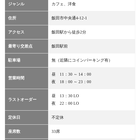
ジャンル
カフェ、洋食
地図
4
住所
飯田市中央通4-12-1
予
約・
アクセス
飯田駅から徒歩2分
問い
合わ
せ
最寄り交差点
飯田駅前
5
駐車場
無（近隣にコインパーキング有）
クー
ポン
昼 11：30 ～ 14：00
営業時間
夜 18：00 ～ 23：00
昼 13：30 LO
ラストオーダー
夜 22：00 LO
定休日
不定休
座席数
33席