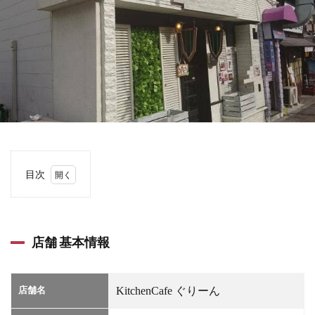
目次
1
店舗
基本
情報
店舗 基本情報
2
店舗
詳細
店舗名
KitchenCafe ぐりーん
情報
3