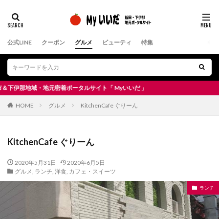
公式LINE
クーポン
グルメ
ビューティ
特集
那地域・地元密着ポータルサイト「 Myいいだ 」
HOME
グルメ
KitchenCafe ぐりーん
KitchenCafe ぐりーん
2020年5月31日
2020年6月5日
グルメ
,
ランチ
,
洋食
,
カフェ・スイーツ
ランチ