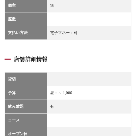
個室
無
座敷
支払い方法
電子マネー：可
店舗 詳細情報
貸切
予算
昼：～ 1,000
飲み放題
有
コース
オープン日