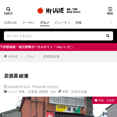
公式LINE
クーポン
グルメ
ビューティ
特集
域・地元密着ポータルサイト「 Myいいだ 」
HOME
グルメ
居酒屋 綾瀬
居酒屋 綾瀬
2020年5月15日
2020年7月22日
グルメ
,
和食・定食屋
,
居酒屋・Bar
水曜：定休日店舗
和食・定食屋