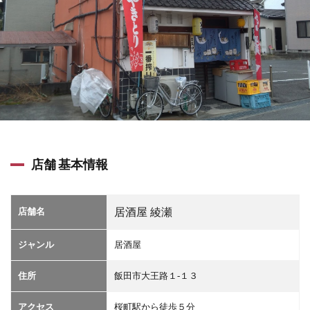
店舗 基本情報
店舗名
居酒屋 綾瀬
ジャンル
居酒屋
住所
飯田市大王路１-１３
アクセス
桜町駅から徒歩５分