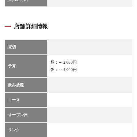
店舗 詳細情報
貸切
昼：～ 2,0
00円
予算
夜：～ 4,000円
飲み放題
コース
オープン日
リンク