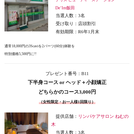
De’Im飯田
当選人数：3名
受け取り
：店頭割引
有効期限：R6年1月末
通常18,000円の3Scaviを2パーツ(60分)体験を
特別価格5,500円に!!
プレゼント番号：B11
下半身コース or ヘッド＋小顔矯正
どちらかのコース3,000円
（女性限定・お一人様1回限り）
提供店舗：
リンパケアサロン ねむの
木
当選人数：3
名