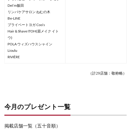
DeI’m飯田
リンパケアサロン ねむの木
Be-LINE
プライベートヨガ Coo’s
Hair＆Shave ITOH(眉メイク イト
ウ)
POLA ウィズハウスシャイン
Lioulu
RIVIÈRE
（計29
店舗：敬称略）
今月のプレゼント一覧
掲載店舗一覧（五十音順）