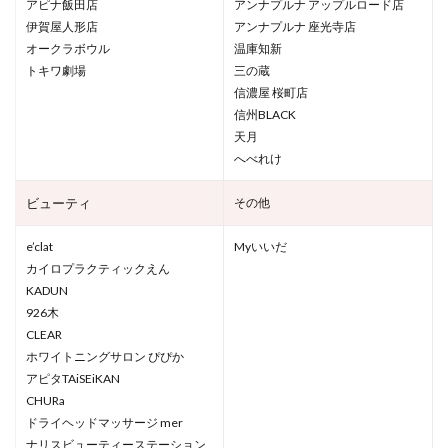
アピナ飯田店
アンナプルナ アップルロード店
伊賀屋人形店
アンナプルナ 座光寺店
オークラボウル
温庫知新
トキワ劇場
三の蔵
信濃屋 桜町店
信州BLACK
天月
へべれけ
ビューティ
その他
e’clat
Myいいだ
カイロプラクティックえん
KADUN
926木
CLEAR
ホワイトニングサロン ぴぴか
アピタTAiSEiKAN
CHURa
ドライヘッドマッサージ mer
ナリスビューティーステーション