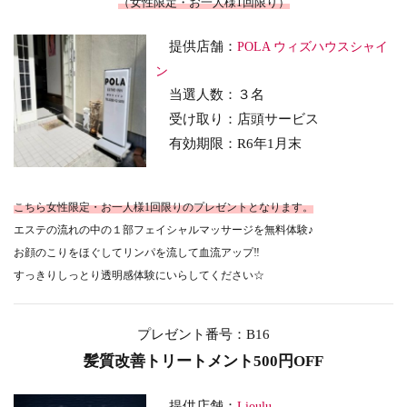
（女性限定・お一人様1回限り）
提供店舗：
POLA ウィズハウスシャイ
ン
当選人数：３名
受け取り：店頭サービス
有効期限：R6年1月末
こちら女性限定・お一人様1回限りのプレゼントとなります。
エステの流れの中の１部フェイシャルマッサージを無料体験♪
お顔のこりをほぐしてリンパを流して血流アップ‼
すっきりしっとり透明感体験にいらしてください☆
プレゼント番号：B16
髪質改善トリートメント500円OFF
提供店舗：
Lioulu