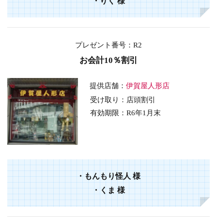
・
りく
様
プレゼント番号：R2
お会計10％割引
提供店舗：
伊賀屋人形店
受け取り：店頭割引
有効期限：R6年1月末
・もんもり怪人
様
・くま
様