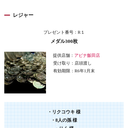
レジャー
プレゼント番号：R１
メダル300枚
提供店舗：
アピナ飯田店
受け取り：店頭渡し
有効期限：R6年1月末
・
リクコウキ
様
・
8人の孫
様