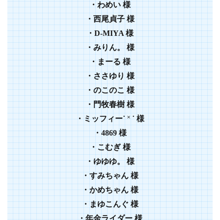
・わめい 様
・西尾貞子 様
・D-MIYA 様
・みりん。 様
・まーる 様
・ささゆり 様
・のこのこ 様
・門牧春樹 様
・ミッフィー˙ ˟ ˙ 様
・4869 様
・こむぎ 様
・ゆゆゆ。 様
・すみちゃん 様
・かめちゃん 様
・まゆこんぐ 様
・年金ライダー 様