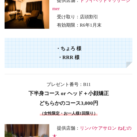
提供店舗：
ドライヘッドマッサージ
mer
受け取り：店頭割引
有効期限：R6年1月末
・
ちょろ
様
・
RRR
様
プレゼント番号：B11
下半身コース or ヘッド＋小顔矯正
どちらかのコース3,000円
（女性限定・お一人様1回限り）
提供店舗：
リンパケアサロン ねむの
木