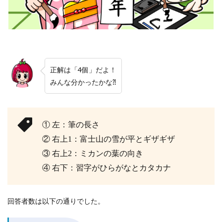
正解は「4個」だよ！
みんな分かったかな⁈
① 左：筆の長さ
② 右上1：富士山の雪が平とギザギザ
③ 右上2：ミカンの葉の向き
④ 右下：習字がひらがなとカタカナ
回答者数は以下の通りでした。