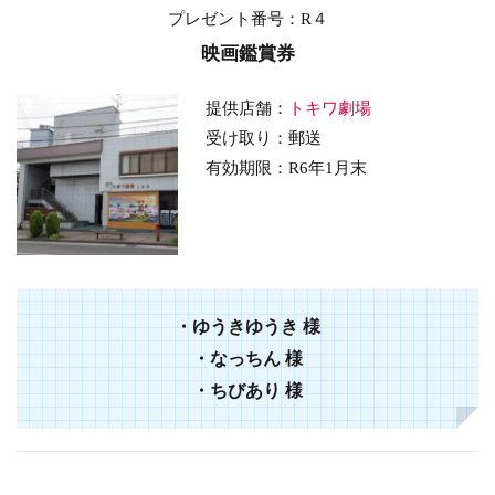
プレゼント番号
：R４
映画鑑賞券
提供店舗：
トキワ劇場
受け取り：郵送
有効期限：
R6年1月末
・
ゆうきゆうき
様
・
なっちん
様
・
ちびあり
様