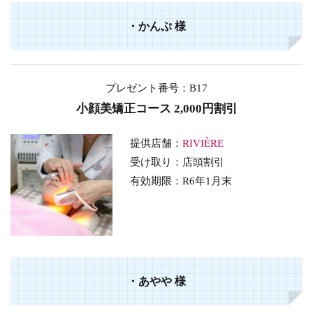
・
かんぷ
様
プレゼント番号：B17
小顔美矯正コース 2,000円割引
提供店舗：
RIVIÈRE
受け取り：店頭割引
有効期限：R6年1月末
・
あやや
様