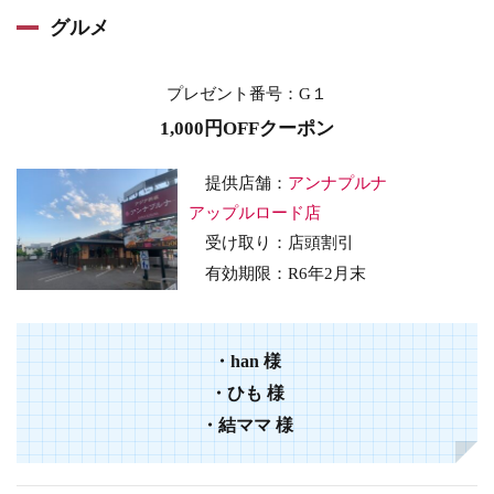
グルメ
プレゼント番号
：G１
1,000円OFFクーポン
提供店舗：
アンナプルナ
アップルロード店
受け取り：店頭割引
有効期限：
R6年2
月末
・
han
様
・
ひも
様
・
結ママ
様