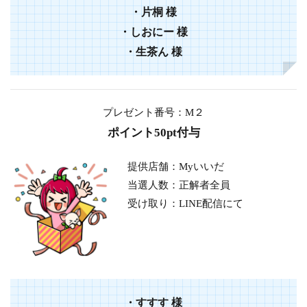
・
片桐
様
・
しおにー
様
・生茶ん 様
プレゼント番号：M２
ポイント50pt付与
提供店舗：Myいいだ
当選人数：正解者全員
受け取り：LINE配信にて
・
すすす
様