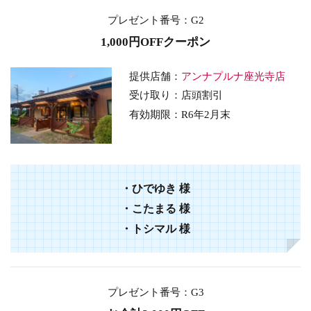
プレゼント番号
：G2
1,000円OFFクーポン
提供店舗：
アンナプルナ座光寺店
受け取り：店頭割引
有効期限：
R6年2
月末
・
ひでゆき
様
・
こたまる
様
・
トシマル
様
プレゼント番号
：G3