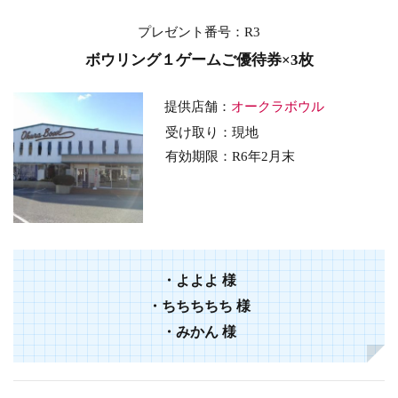
プレゼント番号：R3
ボウリング１ゲームご優待券×3枚
提供店舗：
オークラボウル
受け取り：現地
有効期限：R6年2
月末
・よよよ
様
・
ちちちちち
様
・
みかん
様