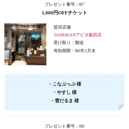
プレゼント番号：B7
1,000円OFFチケット
提供店舗
TAiSEiKANアピタ飯田店
受け取り：郵送
有効期限：
R6年2
月末
・
こなぷっぷ
様
・
やすし
様
・
雪だるま
様
プレゼント番号：B8