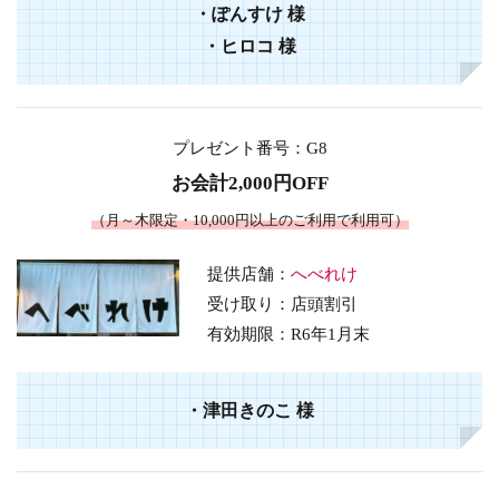
・
ぽんすけ
様
・
ヒロコ
様
プレゼント番号
：G8
お会計2,000円OFF
（月～木限定・10,000円以上のご利用で利用可）
提供店舗：
へべれけ
受け取り：店頭割引
有効期限：R6年1月末
・
津田きのこ
様