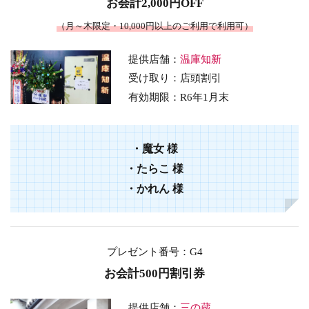
お会計2,000円OFF
（月～木限定・10,000円以上のご利用で利用可）
提供店舗：
温庫知新
受け取り：店頭割引
有効期限：
R6年1月末
・
魔女
様
・
たらこ
様
・
かれん
様
プレゼント番号
：G4
お会計500円割引券
提供店舗：
三の蔵