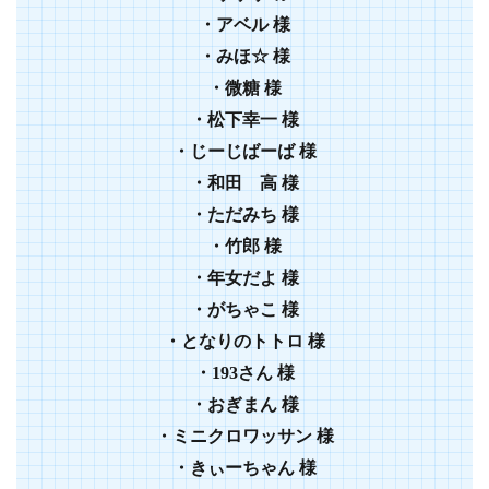
・
アベル
様
・
みほ☆
様
・
微糖
様
・
松下幸一
様
・
じーじばーば
様
・
和田 高
様
・
ただみち
様
・
竹郎
様
・年女だよ 様
・がちゃこ 様
・となりのトトロ 様
・193さん 様
・おぎまん 様
・ミニクロワッサン 様
・きぃーちゃん 様