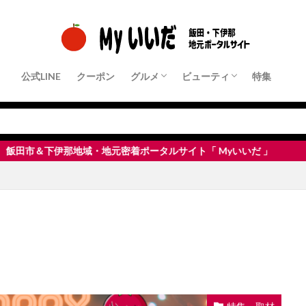
公式LINE
クーポン
グルメ
ビューティ
特集
クーポン店舗
パン・モーニング
ランチ
中華・ラーメン
和食・定食屋
洋食
フレンチ・イタリアンなど
居酒屋・Bar
すきやき・しゃぶしゃぶ・鉄板焼き
焼肉
ピザ・パスタ
カフェ・スイーツ
その他
クーポン店舗
ヘアサロン
ネイル・まつ毛サロン
エステサロン
脱毛サロン
整体・リラクゼーション
伊那地域・地元密着ポータルサイト「 Myいいだ 」