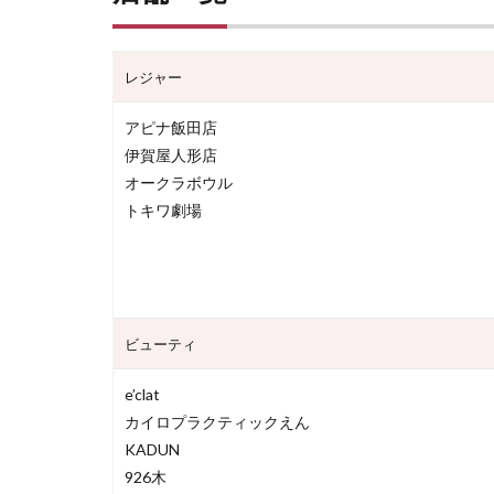
レジャー
アピナ飯田店
伊賀屋人形店
オークラボウル
トキワ劇場
ビューティ
e’clat
カイロプラクティックえん
KADUN
926木