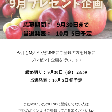
今月もMyいいだLINEにご登録の方を対象に
プレゼント企画を行います♪
締め切リ： 9
月30
日
（金） 23:59
当選発表： 10月 5
日頃
予定
まだMyいいだのLINEに登録してない人は
下記のボタンよりご登録してご参加くださいね♪