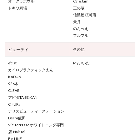
オークラボウル
Cafe Jam
トキワ劇場
三の蔵
信濃屋 桜町店
天月
のんべえ
フルフル
ビューティ
その他
e’clat
Myいいだ
カイロプラクティックえん
KADUN
926木
CLEAR
アピタTAiSEiKAN
CHURa
ナリスビューティーステーション
DeI’m飯田
Vie.Terrasse ホワイトニング専門
店-Hakuvi-
Be-LINE