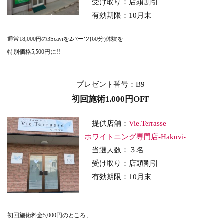
受け取り
：店頭割引
有効期限：10月末
通常18,000円の3Scaviを2パーツ(60分)体験を
特別価格5,500円に!!
プレゼント番号：B9
初回施術1,000円OFF
提供店舗：
Vie.Terrasse
ホワイトニング専門店-Hakuvi-
当選人数：３名
受け取り
：店頭割引
有効期限：10月末
初回施術料金5,000円のところ、