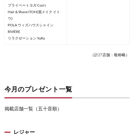
プライベートヨガ Coo’s
Hair＆Shave ITOH(眉メイク イト
ウ)
POLA ウィズハウスシャイン
RIVIÈRE
リラクゼーション YuRa
（計27
店舗：敬称略）
今月のプレゼント一覧
掲載店舗一覧（五十音順）
レジャー