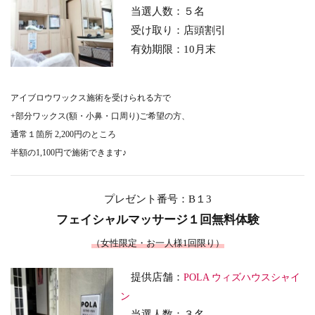
当選人数：５名
受け取り
：店頭割引
有効期限：10月末
アイブロウワックス施術を受けられる方で
+部分ワックス(額・小鼻・口周り)ご希望の方、
通常１箇所 2,200円のところ
半額の1,100円で施術できます♪
プレゼント番号：B１3
フェイシャルマッサージ１回無料体験
（女性限定・お一人様1回限り）
提供店舗：
POLA ウィズハウスシャイ
ン
当選人数：３名