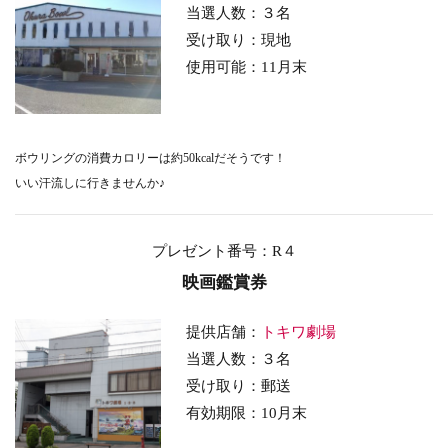
当選人数：３名
受け取り：現地
使用可能：11
月末
ボウリングの消費カロリーは約50kcalだそうです！
いい汗流しに行きませんか♪
プレゼント番号
：R４
映画鑑賞券
提供店舗：
トキワ劇場
当選人数：３名
受け取り：郵送
有効期限：10
月末