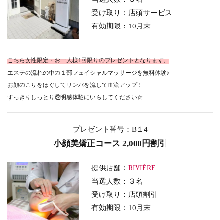
受け取り：店頭サービス
有効期限：10月末
こちら女性限定・お一人様1回限りのプレゼントとなります。
エステの流れの中の１部フェイシャルマッサージを無料体験♪
お顔のこりをほぐしてリンパを流して血流アップ‼
すっきりしっとり透明感体験にいらしてください☆
プレゼント番号：B１4
小顔美矯正コース 2,000円割引
提供店舗：
RIVIÈRE
当選人数：３名
受け取り：店頭割引
有効期限：10月末