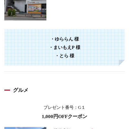
・
ゆららん
様
・
まいもえP
様
・
とら
様
グルメ
プレゼント番号
：G１
1,000円OFFクーポン