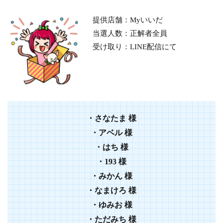
提供店舗：Myいいだ
当選人数：正解者全員
受け取り：LINE配信にて
・
さなたま
様
・
アベル
様
・
はち
様
・
193
様
・
みかん
様
・
なまけろ
様
・
ゆみお
様
・
ただみち
様