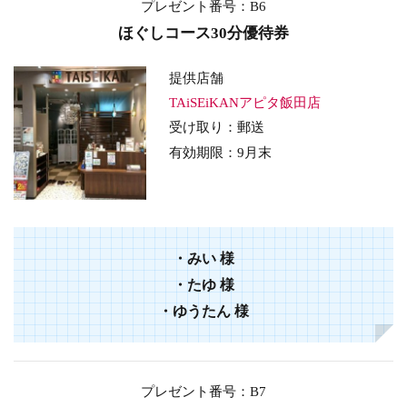
プレゼント番号：B6
ほぐしコース30分優待券
提供店舗
TAiSEiKANアピタ飯田店
受け取り：郵送
有効期限：9月末
・
みい
様
・
たゆ
様
・
ゆうたん
様
プレゼント番号：B7