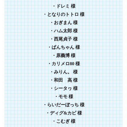
・
ドレミ
様
・
となりのトトロ
様
・
おぎまん
様
・
ハム太郎
様
・
西尾貞子
様
・
ぱんちゃん
様
・
原義博
様
・
カリメロ80
様
・
みりん。
様
・
和田 高
様
・
シータヮ
様
・
モモ
様
・
らいだーぼっち
様
・
ディグ&カビ
様
・こむぎ 様