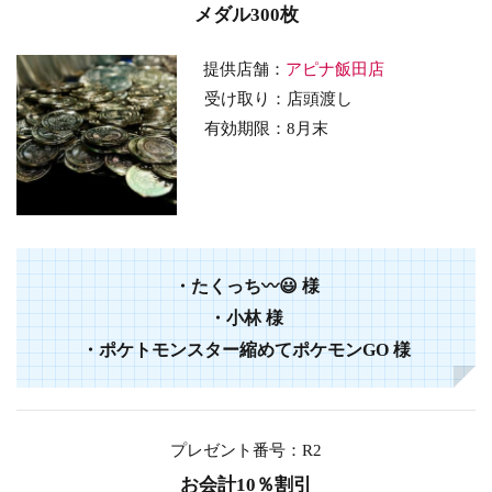
メダル300枚
提供店舗：
アピナ飯田店
受け取り：店頭渡し
有効期限：8
月末
・
たくっち〰️😃
様
・
小林
様
・
ポケトモンスター縮めてポケモンGO
様
プレゼント番号：R2
お会計10％割引