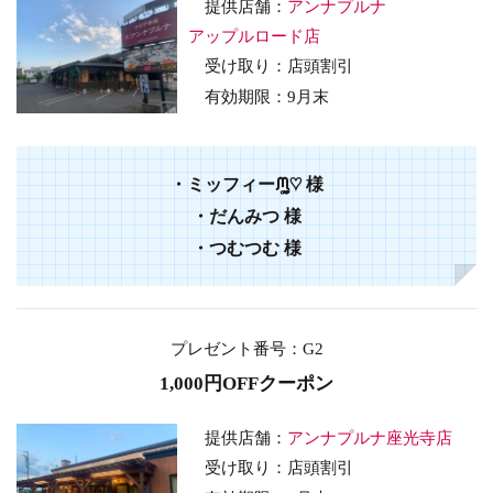
提供店舗：
アンナプルナ
アップルロード店
受け取り：店頭割引
有効期限：9
月末
・
ミッフィーᙏ̤̫͚♡
様
・
だんみつ
様
・
つむつむ
様
プレゼント番号
：G2
1,000円OFFクーポン
提供店舗：
アンナプルナ座光寺店
受け取り：店頭割引