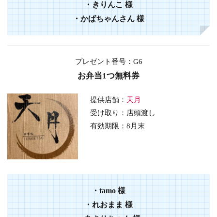
・
きりんこ
様
・
かばちゃんさん
様
プレゼント番号：G6
お弁当1つ無料券
提供店舗：
天月
受け取り：店頭渡し
有効期限：8月末
・
tamo
様
・
れおまま
様