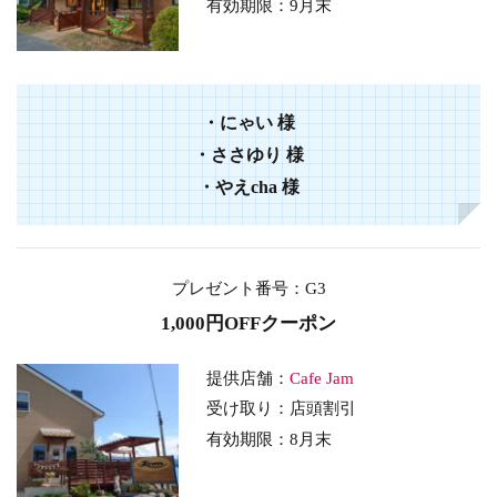
有効期限：9
月末
・
にゃい
様
・
ささゆり
様
・
やえcha
様
プレゼント番号
：G3
1,000円OFFクーポン
提供店舗：
Cafe Jam
受け取り：店頭割引
有効期限：8
月末