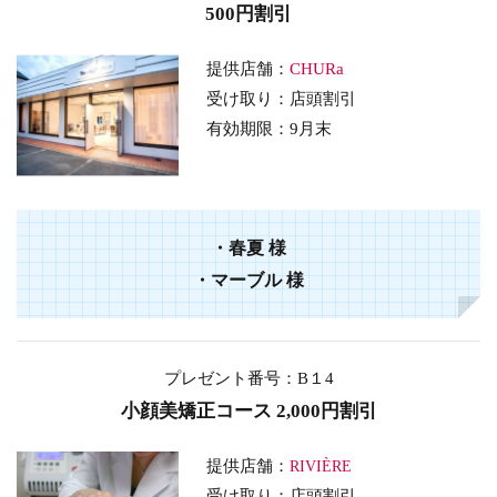
500円割引
提供店舗：
CHURa
受け取り
：店頭割引
有効期限：9
月末
・
春夏
様
・
マーブル
様
プレゼント番号：B１4
小顔美矯正コース 2,000円割引
提供店舗：
RIVIÈRE
受け取り：店頭割引