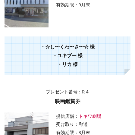
有効期限：9
月末
・☆し〜くわ〜さ〜☆
様
・
ユキブー
様
・
リカ
様
プレゼント番号
：R４
映画鑑賞券
提供店舗：
トキワ劇場
受け取り：郵送
有効期限：8
月末