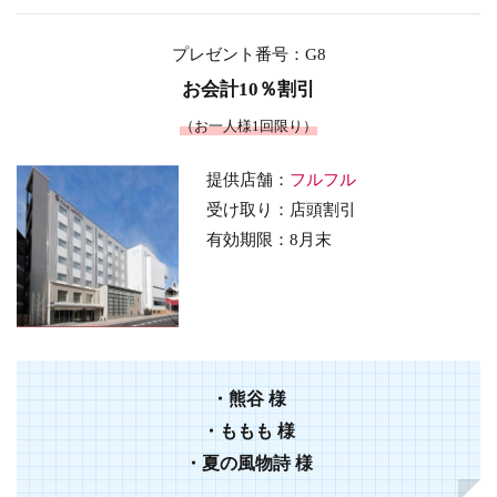
プレゼント番号
：G8
お会計10％割引
（お一人様1回限り）
提供店舗：
フルフル
受け取り：店頭割引
有効期限：8
月末
・
熊谷
様
・
ももも
様
・
夏の風物詩
様