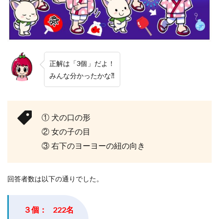
正解は「3個」だよ！
みんな分かったかな⁈
① 犬の口の形
② 女の子の目
③ 右下のヨーヨーの紐の向き
回答者数は以下の通りでした。
３個： 222名