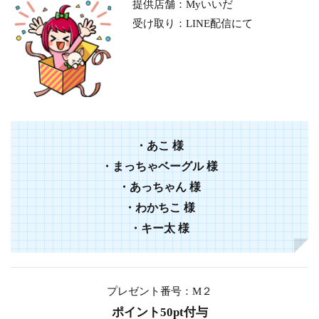
提供店舗：Myいいだ
受け取り：LINE配信にて
・
あこ
様
・
まっちゃベーグル
様
・
あっちゃん
様
・
わかちこ
様
・
キー太
様
プレゼント番号：M２
ポイント50pt付与