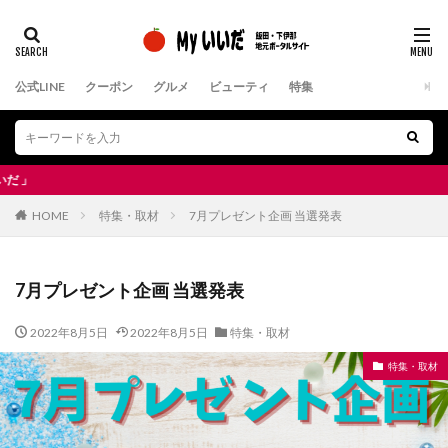
公式LINE
クーポン
グルメ
ビューティ
特集
飯田市＆下伊
HOME
特集・取材
7月プレゼント企画 当選発表
7月プレゼント企画 当選発表
2022年8月5日
2022年8月5日
特集・取材
特集・取材