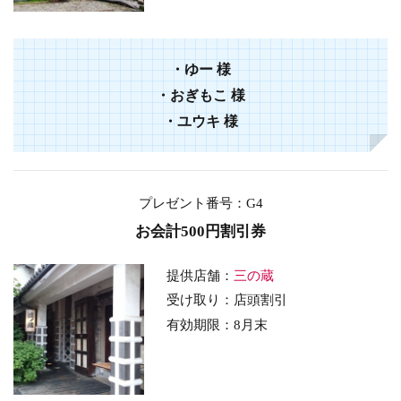
・
ゆー
様
・
おぎもこ
様
・
ユウキ
様
プレゼント番号
：G4
お会計500円割引券
提供店舗：
三の蔵
受け取り：店頭割引
有効期限：8
月末