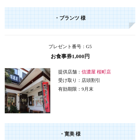
・
ブランツ
様
プレゼント番号
：G5
お食事券1,000円
提供店舗：
信濃屋 桜町店
受け取り：店頭割引
有効期限：9
月末
・
寛美
様