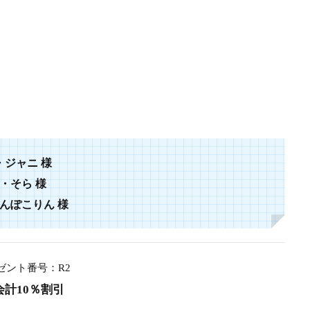
・
ジャニ
様
・
そら
様
んぽこりん
様
ゼント番号：R2
会計10％割引