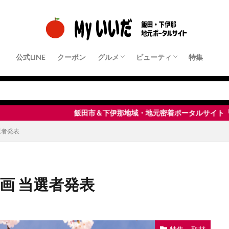
公式LINE
クーポン
グルメ
ビューティ
特集
クーポン店舗
パン・モーニング
ランチ
中華・ラーメン
和食・定食屋
洋食
フレンチ・イタリアンなど
居酒屋・Bar
すきやき・しゃぶしゃぶ・鉄板焼き
焼肉
ピザ・パスタ
カフェ・スイーツ
その他
クーポン店舗
ヘアサロン
ネイル・まつ毛サロン
エステサロン
脱毛サロン
整体・リラクゼーション
飯田市＆下伊那地域・地元密着ポータルサイト「 Myいいだ 」
選者発表
画 当選者発表