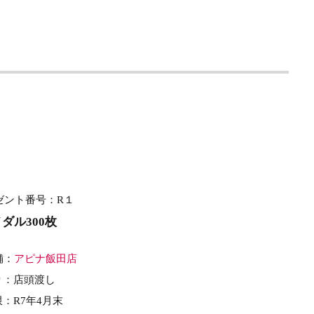
ゼント番号：R１
ダル300枚
舗：
アピナ飯田店
り：店頭渡し
：R7年4月末