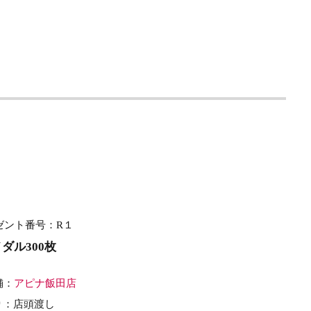
ゼント番号：R１
ダル300枚
舗：
アピナ飯田店
り：店頭渡し