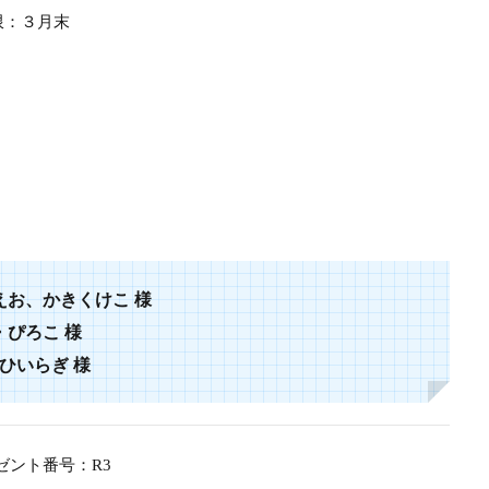
限：３月末
えお、かきくけこ
様
・
ぴろこ
様
ひいらぎ
様
ゼント番号：R3