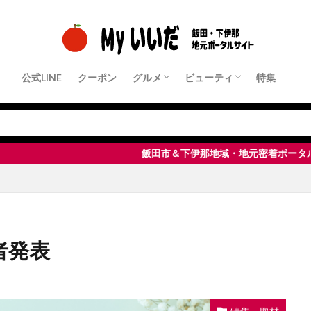
公式LINE
クーポン
グルメ
ビューティ
特集
クーポン店舗
パン・モーニング
ランチ
中華・ラーメン
和食・定食屋
洋食
フレンチ・イタリアンなど
居酒屋・Bar
すきやき・しゃぶしゃぶ・鉄板焼き
焼肉
ピザ・パスタ
カフェ・スイーツ
その他
クーポン店舗
ヘアサロン
ネイル・まつ毛サロン
エステサロン
脱毛サロン
整体・リラクゼーション
飯田市＆下伊那地域・地元密着ポータルサイト「 Myい
者発表