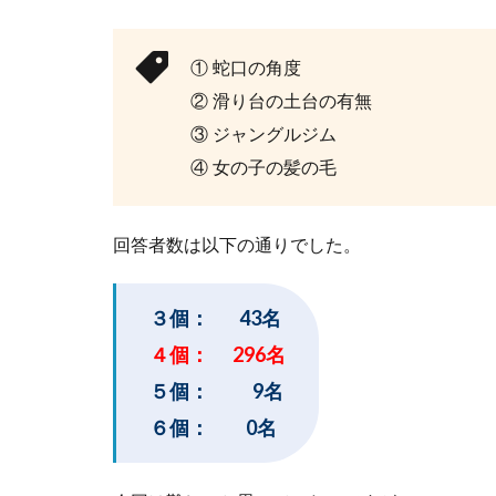
① 蛇口の角度
② 滑り台の土台の有無
③ ジャングルジム
④ 女の子の髪の毛
回答者数は以下の通りでした。
３個： 43名
４個： 296名
５個： 9名
６個： 0名