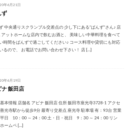
020年6月21日
んず
ず 中央通りスクランブル交差点の 少し下にある”ぱんず”さん♪ 店
R アットホームな店内で飲むお酒と、 美味しい中華料理を食べて
い時間をぱんずで過ごしてください♪ コース料理や貸切にも対応
いるので、 お電話でお問い合わせ下さい！ 店 […]
020年6月19日
ピナ 飯田店
 基本情報 店舗名 アピナ 飯田店 住所 飯田市座光寺3728-1 アクセ
元善光寺駅から徒歩9分 最寄り交差点 座光寺 駐車場 有：93台 営業
平日 10：00 ～ 24：00 土・日・祝日 9：30 ～ 24：00 リン
ホームペ […]