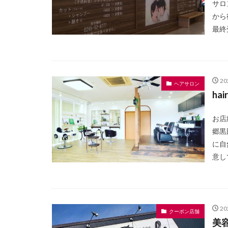
サロ
から
最終受
2
ヘアサロン
ha
お店
郷黒
に自
意し
2
クーポン店舗
美容