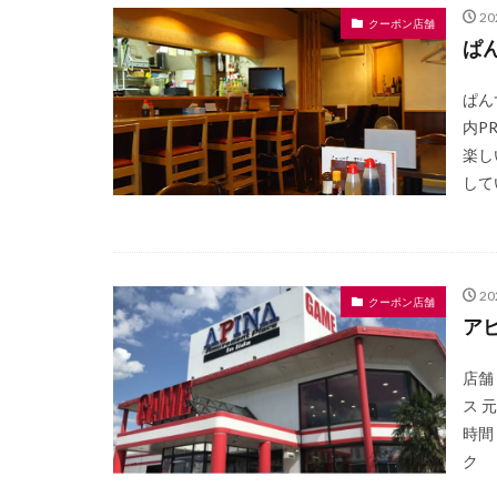
2
クーポン店舗
ぱ
ぱん
内P
楽し
して
2
クーポン店舗
ア
店舗
ス 
時間 
ク 