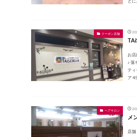
とに
2
クーポン店舗
TA
お店
♪ 
ティ
ア 45
2
ヘアサロン
メ
店舗