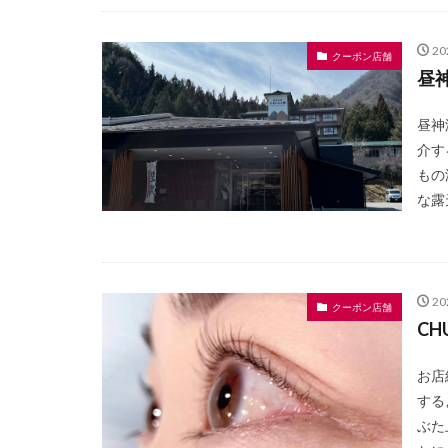
2
クーポン店舗
昼
昼神
介す
もの
な露
2
クーポン店舗
CH
お店
する
ぶた