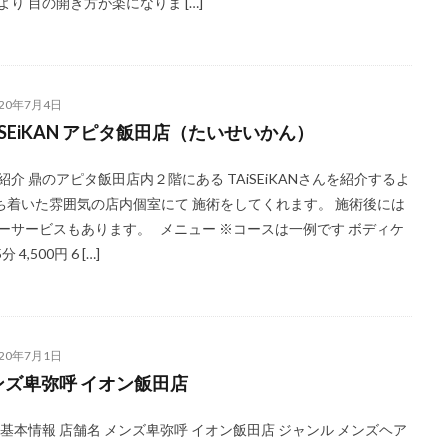
より 目の開き方が楽になりま […]
020年7月4日
iSEiKAN アピタ飯田店（たいせいかん）
紹介 鼎のアピタ飯田店内２階にある TAiSEiKANさんを紹介するよ
落ち着いた雰囲気の店内個室にて 施術をしてくれます。 施術後には
ーサービスもあります。 メニュー ※コースは一例です ボディケ
分 4,500円 6 […]
020年7月1日
ンズ卑弥呼 イオン飯田店
 基本情報 店舗名 メンズ卑弥呼 イオン飯田店 ジャンル メンズヘア