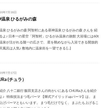
020年7月18日
神温泉 ひるがみの森
温泉 ひるがみの森 阿智村にある昼神温泉 ひるがみの森 さんを 紹
るよ♪ 日本一の星空「阿智村」ひるがみ温泉の旅館 大浴場には60t
温泉が注がれる随一の広さで、 星を眺めながら入浴できる開放的
天風呂は人気♪ 敷地内に温泉街を一望できる […]
020年7月17日
URa (チュラ）
紹介 八十二銀行 飯田支店さんの向かいにある CHURaさんを紹介
よ♪ 特殊技法まつ毛パーマ 【輝式アイリッドupパーマ】は、 ま
上げパーマともいいます。 まつ毛だけでなく、 まぶたも上げるこ