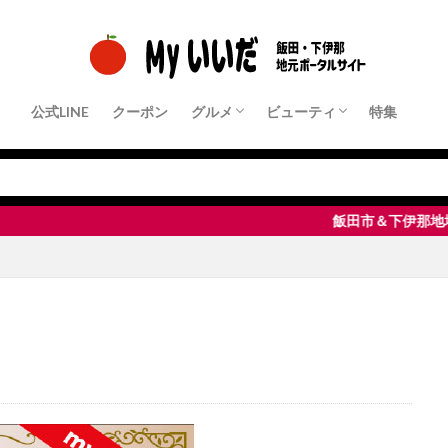
公式LINE
クーポン
グルメ
ビューティ
特集
クーポン店舗
パン・モーニング
ランチ
中華・ラーメン
和食・定食屋
洋食
フレンチ・イタリアンなど
居酒屋・Bar
すきやき・しゃぶしゃぶ・鉄板焼き
焼肉
ピザ・パスタ
カフェ・スイーツ
その他
クーポン店舗
ヘアサロン
ネイル・まつ毛サロン
エステサロン
脱毛サロン
整体・リラクゼーション
飯田市＆下伊那地域・地元密着ポータル