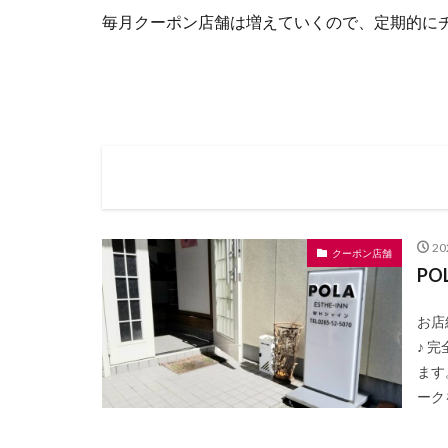
毎月クーポン店舗は増えていくので、定期的に
2
クーポン店舗
PO
お店
♪ 
ます
ーク