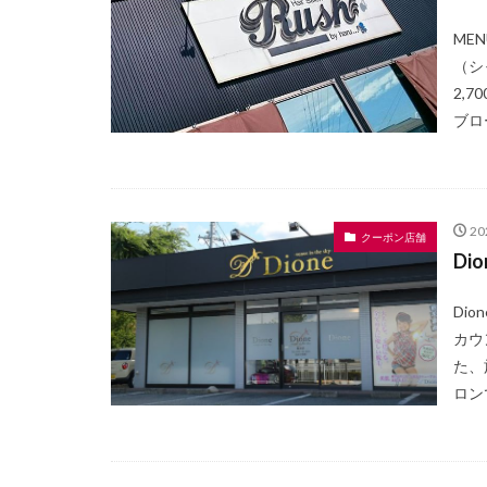
ME
（シ
2,
ブロー
2
クーポン店舗
Di
Di
カウ
た、
ロン