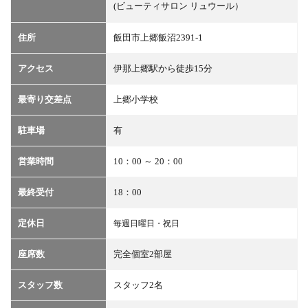
(ビューティサロン リュウール）
住所
飯田市上郷飯沼2391-1
アクセス
伊那上郷駅から徒歩15分
最寄り交差点
上郷小学校
駐車場
有
営業時間
10：00 ～ 20：00
最終受付
18：00
定休日
毎週日曜日・祝日
座席数
完全個室2部屋
スタッフ数
スタッフ2名