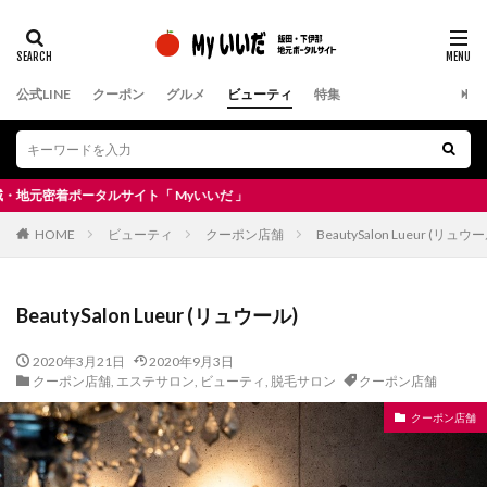
公式LINE
クーポン
グルメ
ビューティ
特集
ポータルサイト「 Myいいだ 」
HOME
ビューティ
クーポン店舗
BeautySalon Lueur (リュウ
BeautySalon Lueur (リュウール)
2020年3月21日
2020年9月3日
クーポン店舗
,
エステサロン
,
ビューティ
,
脱毛サロン
クーポン店舗
クーポン店舗