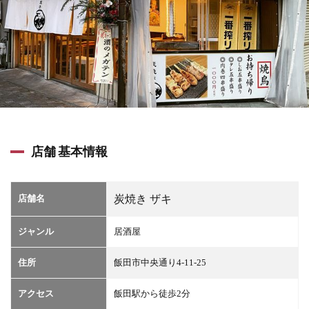
店舗 基本情報
店舗名
炭焼き ザキ
ジャンル
居酒屋
住所
飯田市中央通り4-11-25
アクセス
飯田駅から徒歩2分