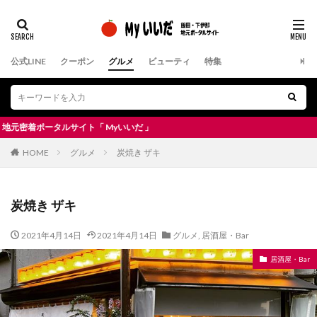
公式LINE
クーポン
グルメ
ビューティ
特集
着ポータルサイト「 Myいいだ 」
HOME
グルメ
炭焼き ザキ
炭焼き ザキ
2021年4月14日
2021年4月14日
グルメ
,
居酒屋・Bar
居酒屋・Bar