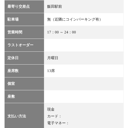
最寄り交差点
飯田駅前
駐車場
無（近隣にコインパーキング有）
営業時間
17：00 ～ 24：00
ラストオーダー
定休日
月曜日
座席数
13席
個室
座敷
現金
支払い方法
カード：
電子マネー：