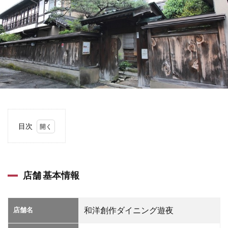
目次
1
店舗
基本
情報
店舗 基本情報
2
店舗
詳細
店舗名
和洋創作ダイニング遊夜
情報
3