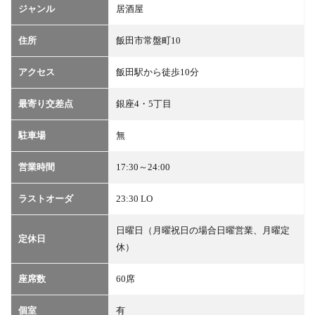
ジャンル
居酒屋
地図
4
住所
飯田市常盤町10
予
約・
アクセス
飯田駅から徒歩10分
問い
合わ
せ
最寄り交差点
銀座4・5丁目
5
駐車場
無
クー
ポン
営業時間
17:30～24:00
ラストオーダ
23:30 LO
日曜日（月曜祝日の場合日曜営業、月曜定
定休日
休）
座席数
60席
個室
有