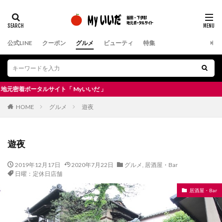
公式LINE
クーポン
グルメ
ビューティ
特集
ポータルサイト「 Myいいだ 」
HOME
グルメ
遊夜
遊夜
2019年12月17日
2020年7月22日
グルメ
,
居酒屋・Bar
日曜：定休日店舗
居酒屋・Bar