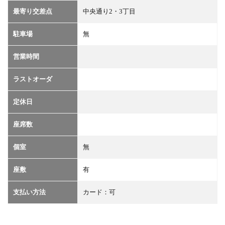
最寄り交差点
中央通り2・3丁目
駐車場
無
営業時間
ラストオーダ
定休日
座席数
個室
無
座敷
有
支払い方法
カード：可