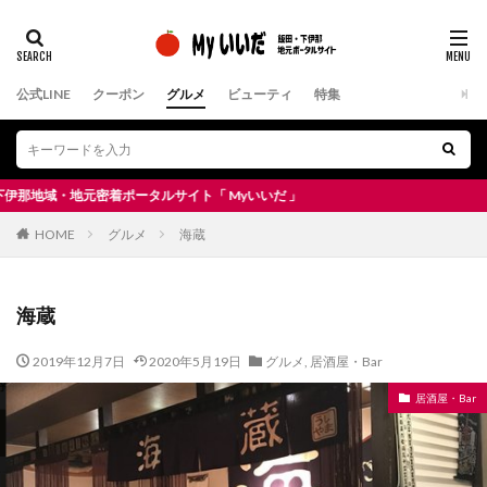
公式LINE
クーポン
グルメ
ビューティ
特集
・地元密着ポータルサイト「 Myいいだ 」
HOME
グルメ
海蔵
海蔵
2019年12月7日
2020年5月19日
グルメ
,
居酒屋・Bar
居酒屋・Bar