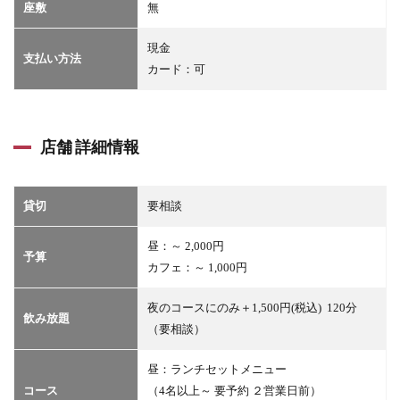
座敷
無
現金
支払い方法
カード：可
店舗 詳細情報
貸切
要相談
昼：～ 2,000円
予算
カフェ：～ 1,000円
夜のコースにのみ＋1,500円(税込) 120分
飲み放題
（要相談）
昼：ランチセットメニュー
コース
（4名以上～ 要予約 ２営業日前）