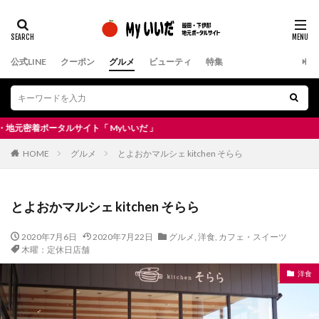
公式LINE
クーポン
グルメ
ビューティ
特集
ポータルサイト「 Myいいだ 」
HOME
グルメ
とよおかマルシェ kitchen そらら
とよおかマルシェ kitchen そらら
2020年7月6日
2020年7月22日
グルメ
,
洋食
,
カフェ・スイーツ
木曜：定休日店舗
洋食