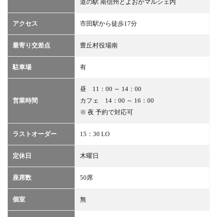
道の駅 南信州とよおかマルシェ内
アクセス
市田駅から徒歩17分
最寄り交差点
豊丘村役場南
駐車場
有
昼 11：00 ～ 14：00
営業時間
カフェ 14：00 ～ 16：00
※ 夜 予約で対応可
ラストオーダー
15：30 LO
定休日
木曜日
座席数
50席
個室
無