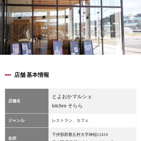
店舗 基本情報
とよおかマルシェ
店舗名
kitchen そらら
ジャンル
レストラン、カフェ
下伊那郡豊丘村大字神稲12410
住所