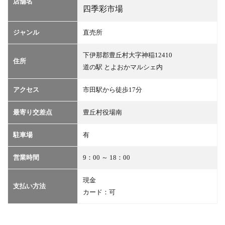
店舗名
四季彩市場
ジャンル
直売所
下伊那郡豊丘村大字神稲12410
住所
道の駅 とよおかマルシェ内
アクセス
市田駅から徒歩17分
最寄り交差点
豊丘村役場南
駐車場
有
営業時間
9：00 ～ 18：00
現金
支払い方法
カード：可