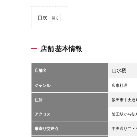
目次
1
店
舗
基
店舗 基本情報
本
情
報
山水楼
店舗名
2
店
ジャンル
広東料理
舗
詳
住所
飯田市中央通り
細
情
アクセス
飯田駅から徒
報
3
最寄り交差点
中央通り二・
地