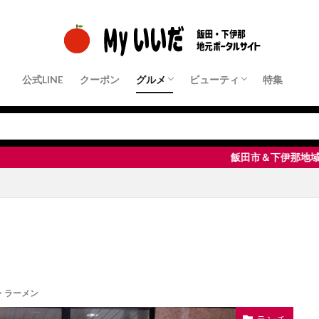
公式LINE
クーポン
グルメ
ビューティ
特集
クーポン店舗
パン・モーニング
ランチ
中華・ラーメン
和食・定食屋
洋食
フレンチ・イタリアンなど
居酒屋・Bar
すきやき・しゃぶしゃぶ・鉄板焼き
焼肉
ピザ・パスタ
カフェ・スイーツ
その他
クーポン店舗
ヘアサロン
ネイル・まつ毛サロン
エステサロン
脱毛サロン
整体・リラクゼーション
飯田市＆下伊那地域・地元密着ポー
・ラーメン