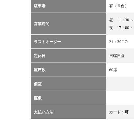
図
駐車場
有（６台）
4
予
昼 11：30 ～
営業時間
約・
夜 17：00 ～
問い
合わ
ラストオーダー
21：30 LO
せ
5
定休日
日曜日昼
ク
ー
座席数
60席
ポ
ン
個室
座敷
支払い方法
カード：可