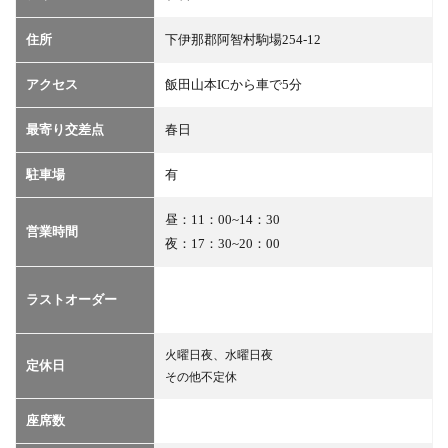
地図
4
住所
下伊那郡阿智村駒場254-12
予
約・
アクセス
飯田山本ICから車で5分
問い
合わ
せ
最寄り交差点
春日
5
駐車場
有
クー
ポン
昼：11：00~14：30
営業時間
夜：17：30~20：00
ラストオーダー
火曜日夜、水曜日夜
定休日
その他不定休
座席数