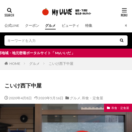
公式LINE
クーポン
グルメ
ビューティ
特集
元密着ポータルサイト「 Myいいだ 」
HOME
グルメ
こいけ西下中屋
こいけ西下中屋
2020年4月8日
2020年5月16日
グルメ
,
和食・定食屋
和食・定食屋