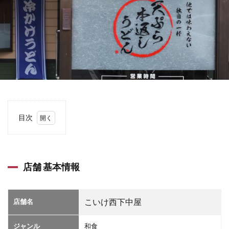
目次
1
店舗
基本
情報
店舗 基本情報
2
店舗
詳細
店舗名
こいけ西下中屋
情報
3
ジャンル
和食