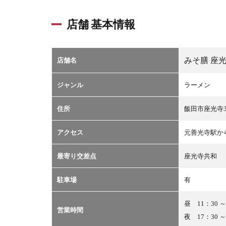
店舗 基本情報
みそ膳 座
店舗名
ジャンル
ラーメン
住所
飯田市座光寺38
アクセス
元善光寺駅か
最寄り交差点
座光寺共和
駐車場
有
昼 11：30 ～
営業時間
夜 17：30 ～