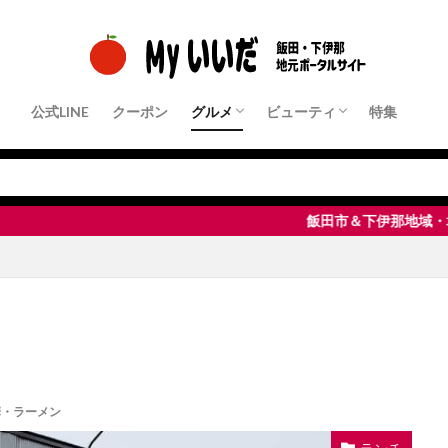
公式LINE
クーポン
グルメ
ビューティ
特集
クーポン店舗
パン・モーニング
ランチ
中華・ラーメン
和食・定食屋
洋食
フレンチ・イタリアンなど
居酒屋・Bar
すきやき・しゃぶしゃぶ・鉄板焼き
焼肉
ピザ・パスタ
カフェ・スイーツ
その他
クーポン店舗
ヘアサロン
ネイル・まつ毛サロン
エステサロン
脱毛サロン
整体・リラクゼーション
飯田市＆下伊那地域・地元密着ポータ
華・ラーメン