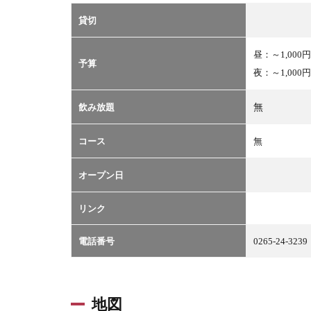
貸切
昼：～1,000円
予算
夜：～1,000円
無
飲み放題
コース
無
オープン日
リンク
電話番号
0265-24-3239
地図