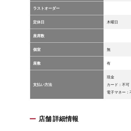
ラストオーダー
定休日
木曜日
座席数
個室
無
座敷
有
現金
支払い方法
カード：不可
電子マネー：
店舗 詳細情報