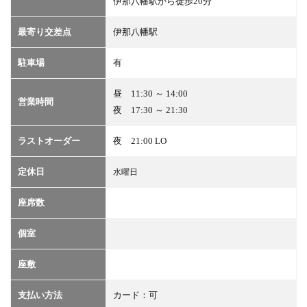
伊那八幡駅から徒歩20分
最寄り交差点
伊那八幡駅
駐車場
有
昼 11:30 ～ 14:00
営業時間
夜 17:30 ～ 21:30
ラストオーダー
夜 21:00 LO
定休日
水曜日
座席数
個室
座敷
支払い方法
カード：可