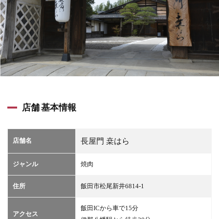
店舗 基本情報
店舗名
長屋門 桒はら
ジャンル
焼肉
住所
飯田市松尾新井6814-1
飯田ICから車で15分
アクセス