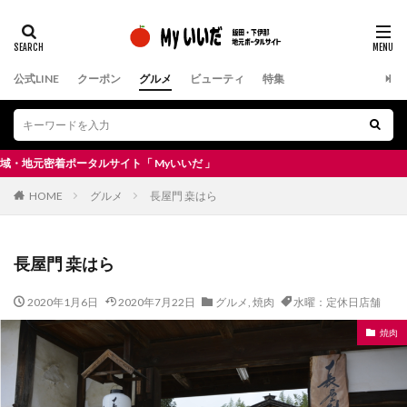
公式LINE
クーポン
グルメ
ビューティ
特集
着ポータルサイト「 Myいいだ 」
HOME
グルメ
長屋門 桒はら
長屋門 桒はら
2020年1月6日
2020年7月22日
グルメ
,
焼肉
水曜：定休日店舗
焼肉