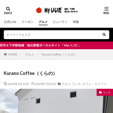
公式LINE
クーポン
グルメ
ビューティ
特集
下伊那地域・地元密着ポータルサイト「 Myいいだ 」
HOME
グルメ
Kurano Coffee（くらの）
Kurano Coffee（くらの）
2020年6月15日
2020年7月22日
グルメ
,
ランチ
,
カフェ・スイーツ
ランチ