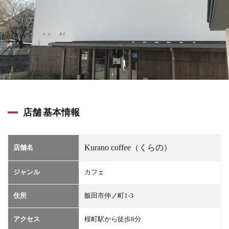
店舗 基本情報
Kurano coffee（くらの）
店舗名
ジャンル
カフェ
住所
飯田市仲ノ町1-3
アクセス
桜町駅から徒歩8分