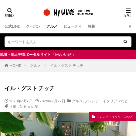
公式LINE
クーポン
グルメ
ビューティ
特集
元密着ポータルサイト「 Myいいだ 」
HOME
グルメ
イル・グスト チッチ
イル・グスト チッチ
2020年6月6日
2020年7月22日
グルメ
,
フレンチ・イタリアンなど
月曜：定休日店舗
フレンチ・イタリアンなど