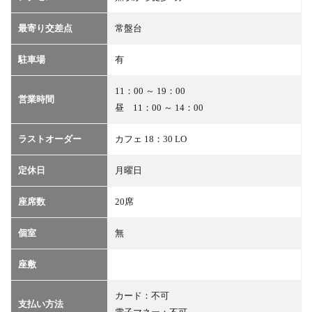
最寄り交差点
常盤台
駐車場
有
11：00 ～ 19：00
営業時間
昼 11：00 ～ 14：00
ラストオーダー
カフェ 18：30 LO
定休日
月曜日
座席数
20席
個室
無
座敷
カード：不可
支払い方法