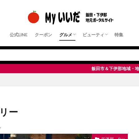
公式LINE
クーポン
グルメ
ビューティ
特集
クーポン店舗
パン・モーニング
ランチ
中華・ラーメン
和食・定食屋
洋食
フレンチ・イタリアンなど
居酒屋・Bar
すきやき・しゃぶしゃぶ・鉄板焼き
焼肉
ピザ・パスタ
カフェ・スイーツ
その他
クーポン店舗
ヘアサロン
ネイル・まつ毛サロン
エステサロン
脱毛サロン
整体・リラクゼーション
飯田市＆下伊那地域・地元密着ポータルサ
トリー
r