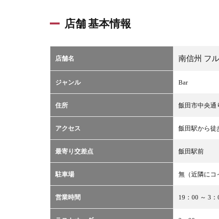
店舗 基本情報
南信州 フ
店舗名
ジャンル
Bar
住所
飯田市中央通り4
アクセス
飯田駅から徒
最寄り交差点
飯田駅前
駐車場
無（近隣にコ
営業時間
19：00 ～ 3：