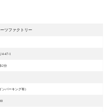
ルーツファクトリー
-47-1
歩2分
インパーキング有）
00