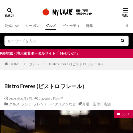
公式LINE
クーポン
グルメ
ビューティ
特集
地元密着ポータルサイト「 Myいいだ 」
HOME
グルメ
Bistro Freres (ビストロ フレール）
Bistro Freres (ビストロ フレール）
2020年6月4日
2020年7月22日
グルメ
,
ランチ
,
フレンチ・イタリアンなど
月曜：定休日店舗
ランチ