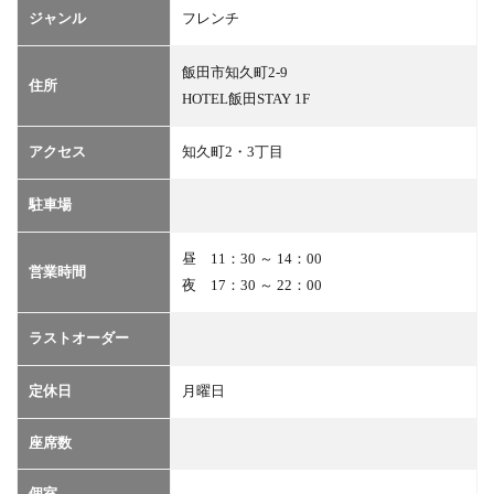
ジャンル
フレンチ
地図
4
飯田市知久町2-9
予
住所
HOTEL飯田STAY 1F
約・
問い
合わ
アクセス
知久町2・3丁目
せ
5
駐車場
クー
ポン
昼 11：30 ～ 14：00
営業時間
夜 17：30 ～ 22：00
ラストオーダー
定休日
月曜日
座席数
個室