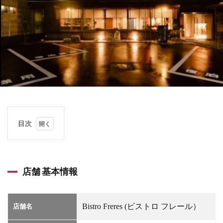
目次
1
店舗
基本
情報
店舗 基本情報
2
店舗
詳細
Bistro Freres (ビストロ フレール）
店舗名
情報
3