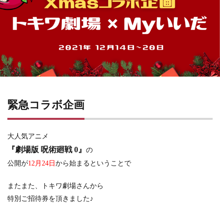
緊急コラボ企画
大人気アニメ
『劇場版 呪術廻戦 0』
の
公開が
12月24日
から始まるということで
またまた、トキワ劇場さんから
特別ご招待券を頂きました♪