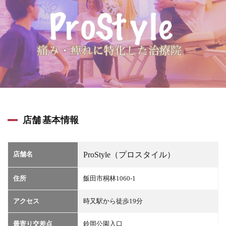
店舗 基本情報
店舗名
ProStyle（プロスタイル）
住所
飯田市桐林1060-1
アクセス
時又駅から徒歩19分
最寄り交差点
鈴岡公園入口