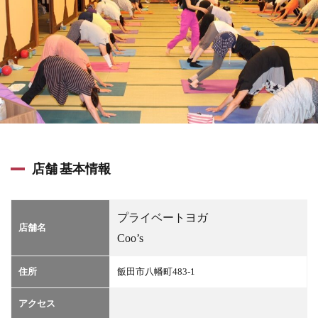
店舗 基本情報
プライベートヨガ
店舗名
Coo’s
住所
飯田市八幡町483-1
アクセス